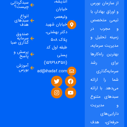
اندیشه،
سبدگردانی
از سازمان بورس
چیست؟
خیابان
و اوراق بهادار، با
انواع
ولیعصر،
تیمی متخصص
سبدهای
خیابان شهید
هدف
و مجرب در
دکتر بهشتی،
صندوق
زمینه تحلیل و
سرمایه
پلاک ۵۰۸
گذاری صبا
مدیریت سرمایه،
طبقه اول کد
پرسش و
بهترین راه‌کارها
پستی
پاسخ
برای رشد
(۱۵۹۶۹۸۳۵۱۱)
آموزش
بورس
ad@ihadaf.com
سرمایه‌گذاری
شما را ارائه
می‌دهد. با ارائه
سبدهای متنوع
و مدیریت
دارایی‌های
حرفه‌ای، هدف