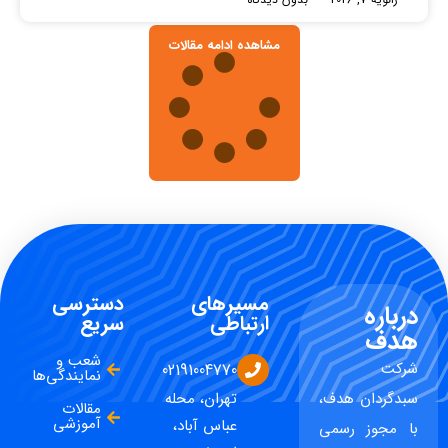
مشاهده ادامه مقالات
مسیرهای
دسترسی
درباره
ارتباطی
سریع
هدف
شعب و
شرکت
02191004770
نمایندگی‌ها
سبدگردان هدف،
تهران، محله
مقالات
آموزشی
عباس آباد،
با مجوز رسمی