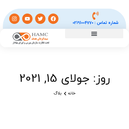
شماره تماس :
02191004770
روز: جولای 15, 2021
خانه
بلاگ