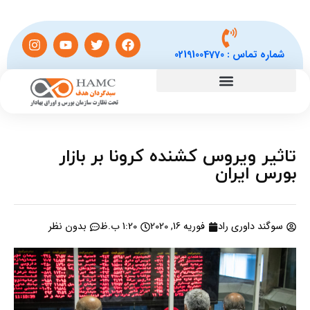
شماره تماس :
02191004770
تاثیر ویروس کشنده کرونا بر بازار
بورس ایران
سوگند داوری راد
فوریه 16, 2020
1:20 ب.ظ
بدون نظر