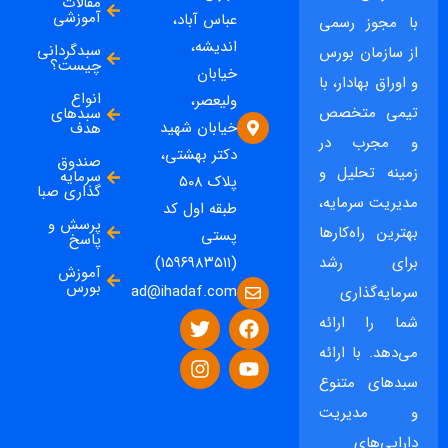
مقالات
آموزشی
عباس آباد،
با مجوز رسمی
اندیشه،
سبدگردانی
از سازمان بورس
چیست؟
خیابان
و اوراق بهادار، با
انواع
ولیعصر،
تیمی متخصص
سبدهای
خیابان شهید
هدف
و مجرب در
دکتر بهشتی،
صندوق
زمینه تحلیل و
سرمایه
پلاک ۵۰۸
گذاری صبا
مدیریت سرمایه،
طبقه اول کد
پرسش و
بهترین راه‌کارها
پستی
پاسخ
برای رشد
(۱۵۹۶۹۸۳۵۱۱)
آموزش
بورس
ad@ihadaf.com
سرمایه‌گذاری
شما را ارائه
می‌دهد. با ارائه
سبدهای متنوع
و مدیریت
دارایی‌های