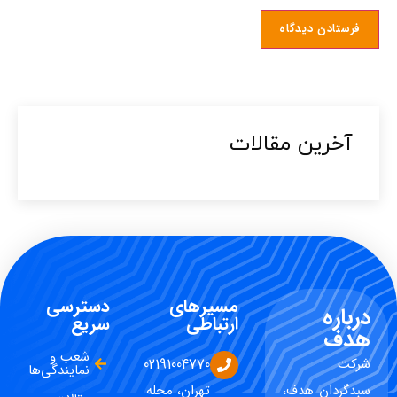
آخرین مقالات​
مسیرهای
دسترسی
درباره
ارتباطی
سریع
هدف
شعب و
شرکت
02191004770
نمایندگی‌ها
سبدگردان هدف،
تهران، محله