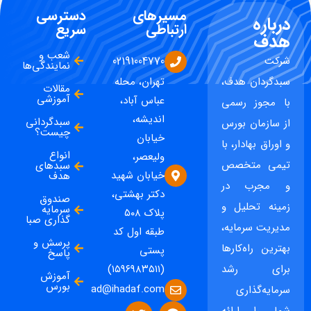
مسیرهای
دسترسی
درباره
ارتباطی
سریع
هدف
شعب و
شرکت
02191004770
نمایندگی‌ها
سبدگردان هدف،
تهران، محله
مقالات
آموزشی
عباس آباد،
با مجوز رسمی
اندیشه،
سبدگردانی
از سازمان بورس
چیست؟
خیابان
و اوراق بهادار، با
انواع
ولیعصر،
تیمی متخصص
سبدهای
خیابان شهید
هدف
و مجرب در
دکتر بهشتی،
صندوق
زمینه تحلیل و
سرمایه
پلاک ۵۰۸
گذاری صبا
مدیریت سرمایه،
طبقه اول کد
پرسش و
بهترین راه‌کارها
پستی
پاسخ
برای رشد
(۱۵۹۶۹۸۳۵۱۱)
آموزش
بورس
ad@ihadaf.com
سرمایه‌گذاری
شما را ارائه