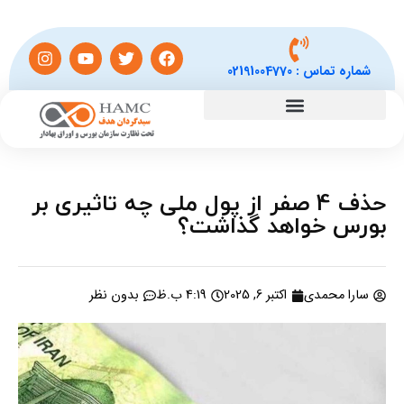
شماره تماس :
02191004770
حذف 4 صفر از پول ملی چه تاثیری بر
بورس خواهد گذاشت؟
سارا محمدی
اکتبر 6, 2025
4:19 ب.ظ
بدون نظر