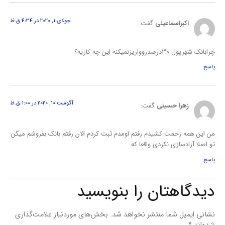
جولای 1, 2020 در 4:34 ق.ظ
اکبراسماعیلی
گفت:
چرابانک شهرپول 30درصدروواریزنمیکنه این چه کاریه؟
پاسخ
آگوست 10, 2020 در 1:00 ق.ظ
زهرا حسینی
گفت:
من این همه زحمت کشیدم رفتم اومدم ثبت کردم الان رفتم بانک بفروشم میگن
تو اصلا آزادسازی نکردی واقعا که
پاسخ
دیدگاهتان را بنویسید
نشانی ایمیل شما منتشر نخواهد شد.
بخش‌های موردنیاز علامت‌گذاری