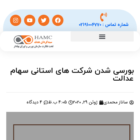
شماره تماس :
02191004770
بورسی شدن شرکت های استانی سهام
عدالت
ساناز محمدی
ژوئن 29, 2020
4:05 ب.ظ
4 دیدگاه