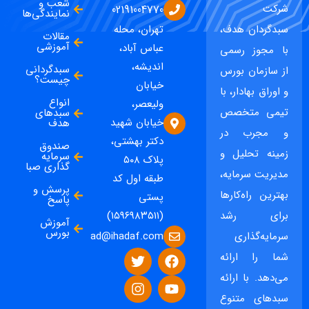
شعب و
شرکت
02191004770
نمایندگی‌ها
سبدگردان هدف،
تهران، محله
مقالات
آموزشی
عباس آباد،
با مجوز رسمی
اندیشه،
سبدگردانی
از سازمان بورس
چیست؟
خیابان
و اوراق بهادار، با
انواع
ولیعصر،
تیمی متخصص
سبدهای
خیابان شهید
هدف
و مجرب در
دکتر بهشتی،
صندوق
زمینه تحلیل و
سرمایه
پلاک ۵۰۸
گذاری صبا
مدیریت سرمایه،
طبقه اول کد
پرسش و
بهترین راه‌کارها
پستی
پاسخ
برای رشد
(۱۵۹۶۹۸۳۵۱۱)
آموزش
بورس
ad@ihadaf.com
سرمایه‌گذاری
شما را ارائه
می‌دهد. با ارائه
سبدهای متنوع