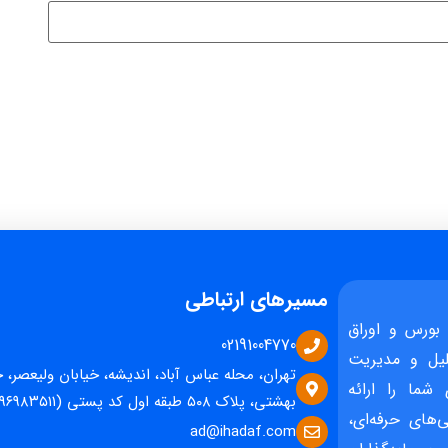
مسیرهای ارتباطی
بورس و اوراق
02191004770
یل و مدیریت
تهران، محله عباس آباد، اندیشه، خیابان ولیعصر، 
 شما را ارائه
بهشتی، پلاک ۵۰۸ طبقه اول کد پستی (۱۵۹۶۹۸۳۵۱۱)
‌های حرفه‌ای،
ad@ihadaf.com