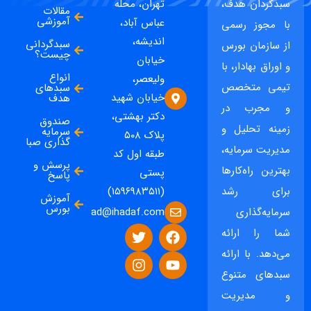
سبدگردان هدف،
تهران، محله
مقالات
آموزشی
عباس آباد،
با مجوز رسمی
اندیشه،
سبدگردانی
از سازمان بورس
چیست؟
خیابان
و اوراق بهادار، با
انواع
ولیعصر،
تیمی متخصص
سبدهای
خیابان شهید
هدف
و مجرب در
دکتر بهشتی،
صندوق
زمینه تحلیل و
سرمایه
پلاک ۵۰۸
گذاری صبا
مدیریت سرمایه،
طبقه اول کد
پرسش و
بهترین راه‌کارها
پستی
پاسخ
برای رشد
(۱۵۹۶۹۸۳۵۱۱)
آموزش
بورس
ad@ihadaf.com
سرمایه‌گذاری
شما را ارائه
می‌دهد. با ارائه
سبدهای متنوع
و مدیریت