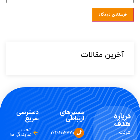
آخرین مقالات​
مسیرهای
دسترسی
درباره
ارتباطی
سریع
هدف
شعب و
شرکت
02191004770
نمایندگی‌ها