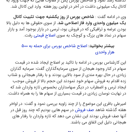
گذشته رشد نمود و شاخص بورس پس از مقاوت هایی که جهت ورود به
کانال یک میلیونی داشت در آخر در اولین روز هفته وارد این کانال شد.
وی در ادامه گفت :
شاخص بورس از روز یکشنبه جهت تثبیت کانال
یک میلیون واحدی وارد فاز اصلاحی شد.
از سوی حقوقی ها به دلیل بالا
بودن عرضه و ترافیکی که در فروش بود، ترسی در بازار بوجود آمد و بازار
سهام در نماد های بزرگ و کوچک به سوی
اصلاح قیمتی
رفت.
بیشتر بخوانید:
اصلاح شاخص بورس برای حمله به 500
هزار واحدی
این کارشناس بورس در ادامه با تاکید بر اصلاح ایجاد شده در قیمت
سهام در کنار وجود هیجان از سوی سرمایه‌گذاران گفت: سرمایه گذاران
زیادی در حال بهره مندی از سود بالایی بودند و با رفتار هیجانی و شتاب
زده اقدام به فروش سهام خود نمودند این حجم بالا از فروش موجب
ایجاد ترس و اضطراب در دیگر سهامداران بخصوص تازه واردان شد که
در نهایت نوسان زیادی در قیمت بسیاری از سهام ها را به همراه داشت.
امیرعلی باقری این موضوع را از چند زاویه بررسی نمود و گفت: در اواخر
هفته گذشته شاهد
صف فروش
در سهم هایی بودیم که چند روز قبل در
آنها صف فروش بودند این نشان می دهد که تازه واردان با رفتار های
هیجانی دلیل این اتفاق می باشند.