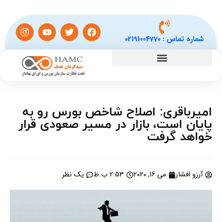
شماره تماس :
02191004770
امیرباقری: اصلاح شاخص بورس رو به
پایان است، بازار در مسیر صعودی قرار
خواهد گرفت
آرزو افشار
می 16, 2020
2:53 ب.ظ
یک نظر