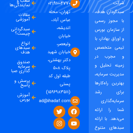
شعب و
شرکت
02191004770
نمایندگی‌ها
سبدگردان هدف،
تهران، محله
مقالات
آموزشی
عباس آباد،
با مجوز رسمی
اندیشه،
سبدگردانی
از سازمان بورس
چیست؟
خیابان
و اوراق بهادار، با
انواع
ولیعصر،
تیمی متخصص
سبدهای
خیابان شهید
هدف
و مجرب در
دکتر بهشتی،
صندوق
زمینه تحلیل و
سرمایه
پلاک ۵۰۸
گذاری صبا
مدیریت سرمایه،
طبقه اول کد
پرسش و
بهترین راه‌کارها
پستی
پاسخ
برای رشد
(۱۵۹۶۹۸۳۵۱۱)
آموزش
بورس
ad@ihadaf.com
سرمایه‌گذاری
شما را ارائه
می‌دهد. با ارائه
سبدهای متنوع