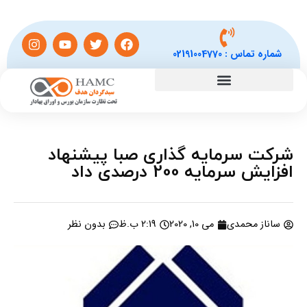
شماره تماس :
02191004770
شرکت سرمایه گذاری صبا پیشنهاد
افزایش سرمایه 200 درصدی داد
ساناز محمدی
می 10, 2020
2:19 ب.ظ
بدون نظر