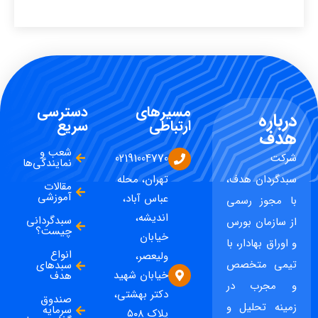
مسیرهای
دسترسی
درباره
ارتباطی
سریع
هدف
شعب و
شرکت
02191004770
نمایندگی‌ها
سبدگردان هدف،
تهران، محله
مقالات
آموزشی
عباس آباد،
با مجوز رسمی
اندیشه،
سبدگردانی
از سازمان بورس
چیست؟
خیابان
و اوراق بهادار، با
انواع
ولیعصر،
تیمی متخصص
سبدهای
خیابان شهید
هدف
و مجرب در
دکتر بهشتی،
صندوق
زمینه تحلیل و
سرمایه
پلاک ۵۰۸