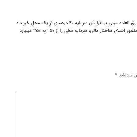
شرکت صنعتي آما نیز طی اطلاعیه ای از پیشنهاد هیئت مدیره به مجمع فوق العاده مبنی بر افزایش سرمایه 40 درصدی از یک محل خبر داد.
به این ترتیب “فاما” در نظر دارد با تامین مالی از محل سود انباشته و به منظور اصلاح ساختار مالی، سرمایه فعلی را از 250 به 350 میلیارد
ی شده‌اند
*