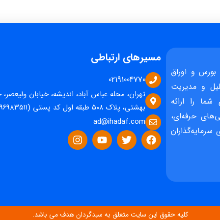
مسیرهای ارتباطی
بورس و اوراق
02191004770
یل و مدیریت
تهران، محله عباس آباد، اندیشه، خیابان ولیعصر، 
 شما را ارائه
بهشتی، پلاک ۵۰۸ طبقه اول کد پستی (۱۵۹۶۹۸۳۵۱۱)
‌های حرفه‌ای،
ad@ihadaf.com
سرمایه‌گذاران
کلیه حقوق این سایت متعلق به سبدگردان هدف می باشد.