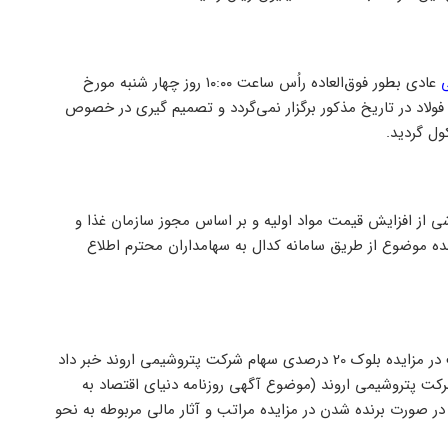
عادی بطور فوق‌العاده راُس ساعت ۱۰:۰۰ روز چهار شنبه مورخ
رکت فولاد در تاریخ مذکور برگزار نمی‌گردد و تصمیم گیری در خصوص
ول گردید.
از افزایش قیمت مواد اولیه و بر اساس مجوز سازمان غذا و
ده موضوع از طریق سامانه کدال به سهامداران محترم اطلاع
شرکت پترو شيمي غدير اقدام به افشای اطلاعات با اهمیت کرد و از شرکت در مزایده بلوک 20 درصدی سهام شرکت پتروشیمی اروند خبر داد
نظر دارد در مزایده بلوک 20 درصدی سهام شرکت پتروشیمی اروند (موضوع آگهی روزنامه دنیای اقتصاد به
ماید.بدیهی است در صورت برنده شدن در مزایده مراتب و آثار مالی مربوطه به نحو