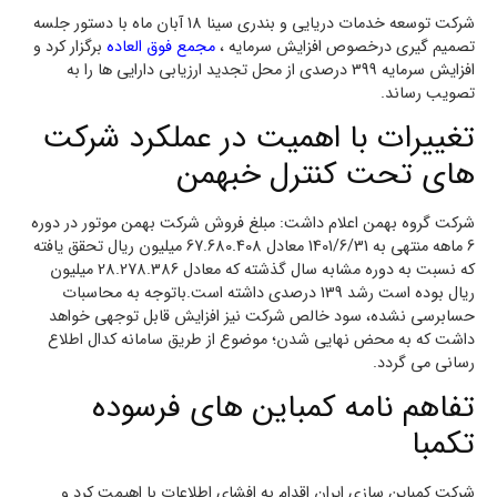
شرکت توسعه خدمات دريايي و بندري سينا 18 آبان ماه با دستور جلسه
تصمیم گیری درخصوص افزایش سرمایه ،
مجمع فوق العاده
برگزار کرد و
افزایش سرمایه 399 درصدی از محل تجدید ارزیابی دارایی ها را به
تصویب رساند.
تغييرات با اهميت در عملكرد شركت
هاي تحت كنترل خبهمن
شرکت گروه بهمن اعلام داشت: مبلغ فروش شرکت بهمن موتور در دوره
6 ماهه منتهی به 1401/6/31 معادل 67.680.408 میلیون ریال تحقق یافته
که نسبت به دوره مشابه سال گذشته که معادل 28.278.386 میلیون
ریال بوده است رشد 139 درصدی داشته است.باتوجه به محاسبات
حسابرسی نشده، سود خالص شرکت نیز افزایش قابل توجهی خواهد
داشت که به محض نهایی شدن؛ موضوع از طریق سامانه کدال اطلاع
رسانی می گردد.
تفاهم نامه کمباین های فرسوده
تکمبا
شرکت کمباين سازي ايران اقدام به افشای اطلاعات با اهیمت کرد و