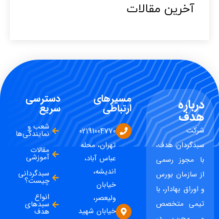
آخرین مقالات​
مسیرهای
دسترسی
درباره
ارتباطی
سریع
هدف
شعب و
شرکت
02191004770
نمایندگی‌ها
سبدگردان هدف،
تهران، محله
مقالات
آموزشی
عباس آباد،
با مجوز رسمی
اندیشه،
سبدگردانی
از سازمان بورس
چیست؟
خیابان
و اوراق بهادار، با
انواع
ولیعصر،
تیمی متخصص
سبدهای
خیابان شهید
هدف
و مجرب در