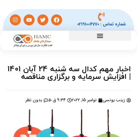
شماره تماس :
02191004770
اخبار مهم کدال سه شنبه 24 آبان 1401
| افزایش سرمایه و برگزاری مناقصه
زینب یونسی
نوامبر 15, 2022
9:34 ق.ظ
بدون نظر