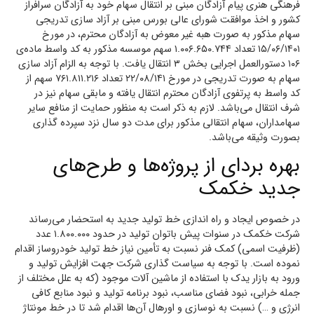
فرهنگی هنری پیام آزادگان مبنی بر انتقال سهام خود به آزادگان سرافراز
کشور و اخذ موافقت شورای عالی بورس مبنی بر آزاد سازی تدریجی
سهام مذکور به صورت هبه غیر معوض به آزادگان محترم، در مورخ
۱۵/۰۶/۱۴۰۱ تعداد ۱.۰۰۶.۶۵۰.۷۴۴ سهم موسسه مذکور به کد واسط ماده‌ی
۱۰۶ دستورالعمل اجرایی بخش ۳ انتقال یافت. با توجه به الزام آزاد سازی
سهام به صورت تدریجی در مورخ ۲۲/۰۸/۱۴۱ تعداد ۷۶۱.۸۱۱.۲۱۶ سهم از
کد واسط به پرتفوی آزادگان محترم انتقال یافته و مابقی سهام نیز در
شرف انتقال می‌باشد. لازم به ذکر است به منظور حمایت از منافع سایر
سهامداران، سهام انتقالی مذکور برای مدت دو سال نزد سپرده گذاری
بصورت وثیقه می‌باشد.
بهره بردای از پروژه‌ها و طرح‌های
جدید خکمک
در خصوص ایجاد و راه اندازی خط تولید جدید به استحضار می‌رساند
شرکت خکمک در سنوات پیش باتوان تولید در حدود ۱.۸۰۰.۰۰۰ عدد
(ظرفیت اسمی) کمک فنر نسبت به تأمین نیاز خط تولید خودروساز اقدام
نموده است. با توجه به سیاست گذاری شرکت جهت افزایش تولید و
ورود به بازار یدک با استفاده از ماشین آلات موجود (که به علل مختلف از
جمله خرابی، نبود فضای مناسب، نبود برنامه تولید و نبود منابع کافی
انرژی و …) نسبت به نوسازی و اورهال آن‌ها اقدام شد تا در خط مونتاژ