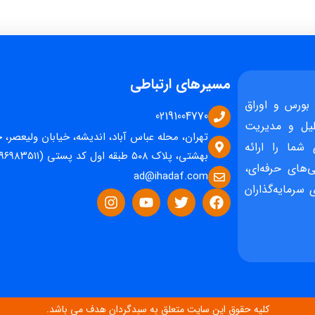
مسیرهای ارتباطی
بورس و اوراق
02191004770
یل و مدیریت
تهران، محله عباس آباد، اندیشه، خیابان ولیعصر، 
 شما را ارائه
بهشتی، پلاک ۵۰۸ طبقه اول کد پستی (۱۵۹۶۹۸۳۵۱۱)
‌های حرفه‌ای،
ad@ihadaf.com
سرمایه‌گذاران
کلیه حقوق این سایت متعلق به سبدگردان هدف می باشد.