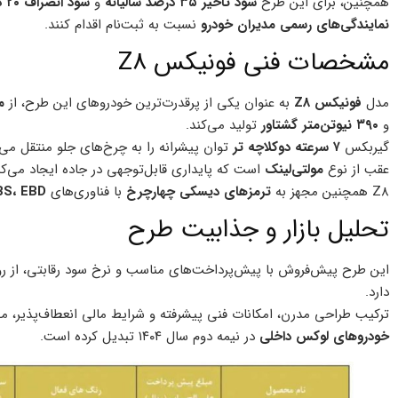
همچنین، برای این طرح
سود تأخیر ۳۵ درصد سالیانه
و
سود انصراف ۲۰ درصد
نمایندگی‌های رسمی مدیران خودرو
نسبت به ثبت‌نام اقدام کنند.
مشخصات فنی فونیکس Z8
مدل
فونیکس Z8
به عنوان یکی از پرقدرت‌ترین خودروهای این طرح، از
موتو
و
۳۹۰ نیوتن‌متر گشتاور
تولید می‌کند.
گیربکس
۷ سرعته دوکلاچه تر
توان پیشرانه را به چرخ‌های جلو منتقل می‌
عقب از نوع
مولتی‌لینک
است که پایداری قابل‌توجهی در جاده ایجاد می‌کن
Z8 همچنین مجهز به
ترمزهای دیسکی چهارچرخ
با فناوری‌های
ABS، EBD و
تحلیل بازار و جذابیت طرح
این طرح پیش‌فروش با پیش‌پرداخت‌های مناسب و نرخ سود رقابتی، از ر
دارد.
ترکیب طراحی مدرن، امکانات فنی پیشرفته و شرایط مالی انعطاف‌پذیر، 
خودروهای لوکس داخلی
در نیمه دوم سال ۱۴۰۴ تبدیل کرده است.