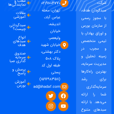
شعب و
شرکت
02191004770
نمایندگی‌ها
سبدگردان هدف،
تهران، محله
مقالات
آموزشی
عباس آباد،
با مجوز رسمی
اندیشه،
سبدگردانی
از سازمان بورس
چیست؟
خیابان
و اوراق بهادار، با
انواع
ولیعصر،
تیمی متخصص
سبدهای
خیابان شهید
هدف
و مجرب در
دکتر بهشتی،
صندوق
زمینه تحلیل و
سرمایه
پلاک ۵۰۸
گذاری صبا
مدیریت سرمایه،
طبقه اول کد
پرسش و
بهترین راه‌کارها
پستی
پاسخ
برای رشد
(۱۵۹۶۹۸۳۵۱۱)
آموزش
بورس
ad@ihadaf.com
سرمایه‌گذاری
شما را ارائه
می‌دهد. با ارائه
سبدهای متنوع