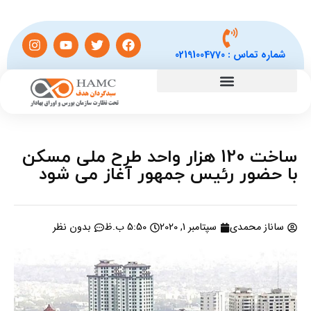
شماره تماس :
02191004770
ساخت 120 هزار واحد طرح ملی مسکن
با حضور رئیس جمهور آغاز می شود
ساناز محمدی
سپتامبر 1, 2020
5:50 ب.ظ
بدون نظر