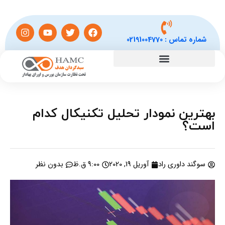
شماره تماس :
02191004770
بهترین نمودار تحلیل تکنیکال کدام
است؟
سوگند داوری راد
آوریل 19, 2020
9:00 ق.ظ
بدون نظر