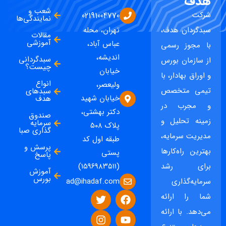
هدف
شعب و
شرکت
02191004770
نمایندگی‌ها
سبدگردان هدف،
تهران، محله
مقالات
آموزشی
عباس آباد،
با مجوز رسمی
اندیشه،
سبدگردانی
از سازمان بورس
چیست؟
خیابان
و اوراق بهادار، با
انواع
ولیعصر،
تیمی متخصص
سبدهای
خیابان شهید
هدف
و مجرب در
دکتر بهشتی،
صندوق
زمینه تحلیل و
سرمایه
پلاک ۵۰۸
گذاری صبا
مدیریت سرمایه،
طبقه اول کد
پرسش و
بهترین راه‌کارها
پستی
پاسخ
برای رشد
(۱۵۹۶۹۸۳۵۱۱)
آموزش
بورس
ad@ihadaf.com
سرمایه‌گذاری
شما را ارائه
می‌دهد. با ارائه