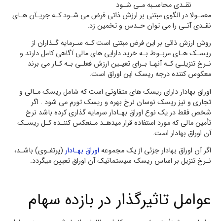
نقـدي محاسـبه مـی شـود
معمـولا در الگوي مبتنی بر ارزش ذاتی فرض می شـود کـه جریـآن هـاي
نقـدي آتـی را می توان حـدس و تخمین زد.
روش ارزش ذاتی بر این فرض مبتنی است کـه سـرمایه گـذاران از
ریسـک هـاي مربـوط بـه خرید دارایی هاي مالی آگاهی کامل دارند و
نـرخ تنزیلـی کـه آنهـا بـراي تعیـین ارزش فعلـی بـه کـار می برند
معکوس کننده درجه ریسک این اوراق است.
اوراق بهادار داراي ریسک هاي متفاوتی است که شامل ریسک مـالی و
تجاري و نیز ریسک نوسان نرخ بهره و ریسک تورم می شود . اگر
شخص فقط در یک نوع اوراق بهـادار سرمایه گذاري کرده باشد نرخ
تأمین مالی که مورد استفاده قرار میدهـد مـنعکس کننـده کـل ریسـک
آن اوراق بهادار است.
اگر آن اوراق بهادار جزئی از یک مجموعه
اوراق بهـادار
(پرتفـوي) باشـد،
نـرخ تنزیل بر اساس ریسک سیستماتیک آن اوراق تعیین میگردد.
عوامل تاثیرگذار در بازده سهام