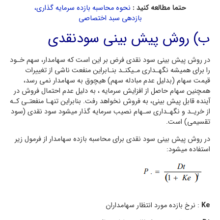
حتما مطالعه کنید :
نحوه محاسبه بازده سرمایه گذاری،
بازدهی سبد اختصاصی
ب) روش پیش بینی سودنقدي
در روش پیش بینی سود نقدی فرض بر این است که سهامدار، سهم خـود
را برای همیشه نگهـداري مـیکنـد بنـابراین منفعت ناشی از تغییرات
قیمت سهام (بدلیل عدم مبادله سهم) هیچوق به سهامدار نمی رسد،
همچنین سهام حاصل از افزایش سرمایه ، به دلیل عدم احتمال فروش در
آینده قابل پیش بینی، به فروش نخواهد رفت. بنابراین تنهـا منفعتـی کـه
از خریـد و نگهـداري سـهام نصیب سرمایه گذار میشود سود نقدي (سود
تقسیمی) است.
در روش پیش بینی سود نقدی براي محاسبه بازده سهامدار از فرمول زیر
استفاده میشود:
Ke
: نرخ بازده مورد انتظار سهامداران