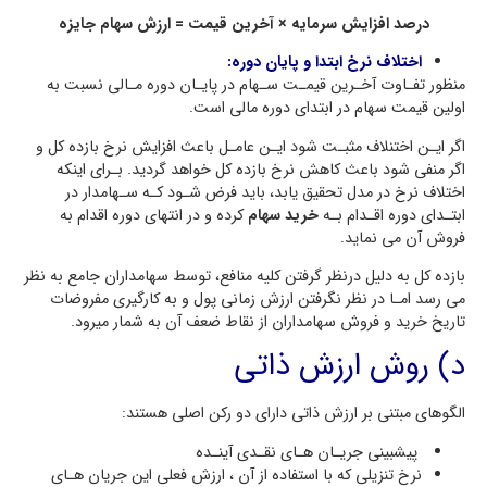
درصد افزایش سرمایه × آخرین قیمت = ارزش سهام جایزه
اختلاف نرخ ابتدا و پایان دوره:
منظور تفـاوت آخـرین قیمـت سـهام در پایـان دوره مـالی نسبت به
اولین قیمت سهام در ابتداي دوره مالی است.
اگر ایـن اختنلاف مثبـت شود ایـن عامـل باعث افزایش نرخ بازده کل و
اگر منفی شود باعث کاهش نرخ بازده کل خواهد گردید. بـراي اینکه
اختلاف نرخ در مدل تحقیق یابد، باید فرض شـود کـه سـهامدار در
ابتـداي دوره اقـدام بـه
خرید سهام
کرده و در انتهاي دوره اقدام به
فروش آن می نماید.
بازده کل به دلیل درنظر گرفتن کلیه منافع، توسط سهامداران جامع به نظر
می رسد امـا در نظر نگرفتن ارزش زمانی پول و به کارگیري مفروضات
تاریخ خرید و فروش سهامداران از نقاط ضعف آن به شمار میرود.
د) روش ارزش ذاتی
الگوهاي مبتنی بر ارزش ذاتی داراي دو رکن اصلی هستند:
پیشبینی جریـان هـاي نقـدي آینـده
نرخ تنزیلی که با استفاده از آن ، ارزش فعلی این جریان هـاي