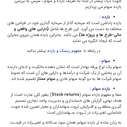
جهت درک بیشتر در ابتدا به تعریف بازده و سهام ، سپس به بررسی
بازده سهام می پردازیم.
بازده :
بازده پاداشی است که سرمایه گذار از سرمایه گذاری خود در طراحی های
مختلف به دست می آورد. این طرح ها شامل
(دارایی های واقعی و
مالی-طرح ها و پروژه ها)
می باشد. بنابراین بازده همان نیروی محرکی
است که ایجاد انگیزه می نماید.
در رابطه با
مفهوم ریسک و بازده
بیشتر بدانبد
سهام :
سهام یک نوع ورقه بهادار است که نشان‌ دهنده مالکیت و ادعای دارنده
آن بر بخشی از یک شرکت و درآمدها و دارایی های آن است که عموما
سهام شرکت ها به دو گونه سهام عادی و
سهام ممتاز
تقسیم شده اند.
بازده سهام :
معنا و مفهوم بازده سهام (
Stock returns
) بطور کلی عبارت است از
هدف نهایی گزارش هاي حسابداري و مدیریت واحد تجاري تصمیم
گیـري منطقـی و افـزایش ثروت سهامداران و معیار تعیین شده جهت
شناسایی تغییـرات در ثـروت سـهامداران است .
به زبان ساده تر بازده سهام، همان سود سـالانه و تغییـرات در قیمـت