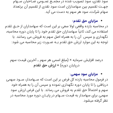
سود نقدی، سود تصویب شده در مجمـع عمـومی صـاحبان سـهام
جهـت تقسیم بین سهامداران است.سود نقدی از تقسیم آن برتعداد
سهام شرکت، سود هر سهم به دست می آید.
مزایاي حق تقدم:
در محاسبه بازده واقعی اولا سعی بر این است که سهامداران از حـق تقدم
استفاده می کند، ثانیاً سهامداران حق تقدم خود را تا پایان دوره محاسبه،
نگهداري و سپس آن را به همراه اصل سهم به فروش می رسانند. با
توجه به این موارد ارزش حق تقدم بـه صـورت زیر محاسبه می شود:
درصد افزایش سرمایه × (مبلغ اسمی هر سهم ـ آخرین قیمت سهم
درپایان دوره)
= ارزش حق تقدم
مزایاي سود سهمی
:
در فرمول محاسبه بازده کل فرض بر این است که سـهامدار، سـود سهمی
دریافتی را تا پایان دوره نگهداري نموده و سپس آن را به همراه خود
سهم و احتمالاً حق تقدم به فروش می رساند. با این فرض ارزش سود
سهمی براي سهامدار به قیمت سـهام در پایـان دوره مورد محاسبه در
نظر گرفته میشود.