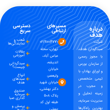
مسیرهای
دسترسی
درباره
ارتباطی
سریع
هدف
شعب و
شرکت
02191004770
نمایندگی‌ها
سبدگردان هدف،
تهران، محله
مقالات
آموزشی
عباس آباد،
با مجوز رسمی
اندیشه،
سبدگردانی
از سازمان بورس
چیست؟
خیابان
و اوراق بهادار، با
انواع
ولیعصر،
تیمی متخصص
سبدهای
خیابان شهید
هدف
و مجرب در
دکتر بهشتی،
صندوق
زمینه تحلیل و
سرمایه
پلاک ۵۰۸
گذاری صبا
مدیریت سرمایه،
طبقه اول کد
پرسش و
بهترین راه‌کارها
پستی
پاسخ