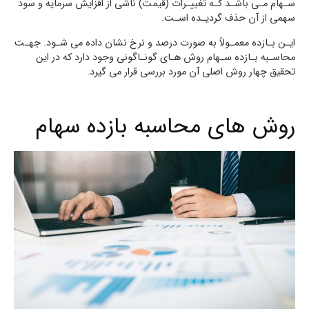
سـهام مـی باشـد کـه تغییـرات (قیمت) ناشی از افزایش سرمایه و سود
سهمی از آن حذف گردیـده اسـت.
ایـن بـازده معمـولاً به صورت درصد و نرخ نشان داده می شـود. جهـت
محاسـبه بـازده سـهام روش هـاي گونـاگونی وجود دارد که در این
تحقیق چهار روش اصلی آن مورد بررسی قرار می گیرد.
روش هاي محاسبه بازده سهام