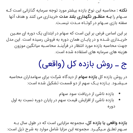
نکته :
محاسبه این نوع بازده بیشتر مورد توجه سرمایه گذارانی است کـه
سـهام را
بـه منظـور نگهداري بلند مدت
خریداري می کنند و هدف آنها
سفته بازي سـهام در کوتـاه مـدت نیسـت.
بر این اساس فرض بر این است که سهام در ابتداي یک دوره اي معـین
خریـداري شـده و در پایـان همان دوره به فروش رسیده است. این مدل
جهت محاسبه بازده مورد انتظار در فرآینـد محاسـبه میانگین موزون
هزینه هاي سرمایه هاي استفاده شده است.
ج ـ روش بازده کل (واقعی)
در روش بازده کل
بازده سهام
از دیدگاه شرکت براي سهامداران محاسبه
مـیشـود. بـازده یـک سهم از دو قسمت تشکیل شده است:
بازده ناشی از دریافت سود سهام
بازده ناشی از افزایش قیمت سهم در پایان دوره نسبت به اول
دوره
بازده واقعی یا بازده کل
، مجموعه مزایایی است که در طول سال بـه
سـهم تعلـق مـیگیـرد. مجموعه این مزایا شامل موارد به شرح ذیل است: