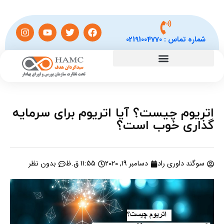
شماره تماس :
02191004770
اتریوم چیست؟ آیا اتریوم برای سرمایه
گذاری خوب است؟
سوگند داوری راد
دسامبر 19, 2020
11:55 ق.ظ
بدون نظر