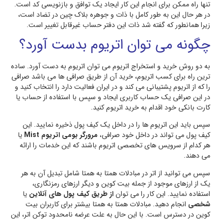
تنها راه ممکن برای انجام این کار ایجاد یک توافق و بازنویسی کد است.
در هر حال این به طور کامل با ذات و جوهره بلاک چین در تضاد است،
زیرا همانطور که گفته شد ذات این دفتر حساب غیرقابل تغییر است.
چگونه می توان اتریوم بدست آورد؟
به دو روش خرید و استخراج اتریوم می توان اتریوم به دست آورد. ساده
ترین راه برای کسب اتریوم، خرید آن از طریق صرافی ها می باشد صرافی
را که از اتریوم پشتیبانی می کند و در ایران فعالیت دارد را انتخاب کنید و
در این صرافی یک حساب کاربری ایجاد و سپس با استفاده از حساب یا
کارت بانکی خود اقدام به خرید اتریوم کنید.
سپس باید این اتریوم ها را در داخل یک کیف پول ذخیره نمایید. این
کیف پول می تواند در داخل خود صرافی،
مرورگر بومی اتریوم Mist
یا
هر کدام از سرویس های تخصصی اتریوم باشند که این خدمات را ارائه
می دهند.
سپس می توانید از اتر در مبادلات همتا به همتا شامل تبدیل آن به هر
یک از ارزهای موجود از جمله بیت کوین و دیگر ارزهای رمزنگاری،
استفاده نمایید. این کار را می توان
از طریق کیف پول های آنلاین
یا
شخصی
انجام دهید. مبادلات همتا به همتا بیشتر برای کاربران بیت
کوین در دسترس است. با این حال به علت عرضه نامحدود توکن اتر، این