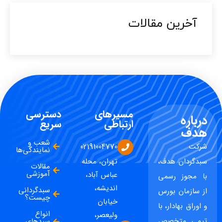
آخرین مقالات​
مسیرهای
دسترسی
درباره
ارتباطی
سریع
هدف
شعب و
شرکت
02191004770
نمایندگی‌ها
سبدگردان هدف،
تهران، محله
مقالات
آموزشی
عباس آباد،
با مجوز رسمی
اندیشه،
سبدگردانی
از سازمان بورس
چیست؟
خیابان
و اوراق بهادار، با
انواع
ولیعصر،
تیمی متخصص
سبدهای