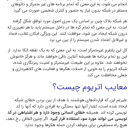
انجام می شود، به این معنی که تمام برنامه های غیر متمرکز و دائوهای
مستقر در شبکه بدون نیاز به حضور و کنترل شخصی صورت می گیرد.
هر شبکه بلاک چین بر اساس یک سری اصول مورد توافق شکل گرفته
است. به این معنی که تمام گره ها در داخل سیستم باید با هر تغییری که
درون شبکه ایجاد می شود، موافقت کنند. این ویژگی امکان تقلب، فساد
و غیرقابل اعتماد شدن سیستم را از بین می برد.
کل این پلتفرم غیرمتمرکز است. به این معنی که به یک نقطه اتکا ندارد. از
این رو تمام برنامه ها همیشه آنلاین باقی خواهند ماند و هرگز خاموش
نخواهند شد. علاوه بر این طبیعت غیرمتمرکز و امنیت رمزنگاری شده،
شبکه اتریوم را به خوبی از حملات هکرها و فعالیت های کلاهبرداری و
جعلی محافظت می کند.
معایب اتریوم چیست؟
علیرغم این که قراردادهای هوشمند با هدف از بین بردن خطای شبکه
ایجاد شده است، اعتبار آنها تنها بستگی به افرادی دارد که آنها را کد
نویسی کرده اند. همیشه
خطای انسانی وجود دارد و هر اشتباهی در کد
نویسی می تواند مورد سوء استفاده قرار گیرد
. اگر چنین اتفاقی رخ دهد،
هیچ راه مستقیمی برای متوقف کردن حمله هکرها وجود ندارد.