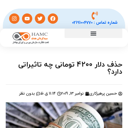
شماره تماس :
02191004770
حذف دلار 4200 تومانی چه تاثیراتی
دارد؟
حسین پرهیزکاری
نوامبر 13, 2019
11:14 ق.ظ
بدون نظر