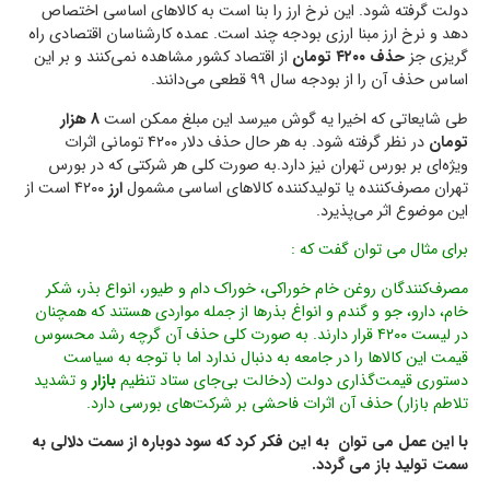
دولت گرفته شود. این نرخ ارز را بنا است به کالاهای اساسی اختصاص
دهد و نرخ ارز مبنا ارزی بودجه چند است. عمده کارشناسان اقتصادی راه
گریزی جز
حذف ۴۲۰۰ تومان
از اقتصاد کشور مشاهده نمی‌کنند و بر این
اساس حذف آن را از بودجه سال ۹۹ قطعی می‌دانند.
طی شایعاتی که اخیرا یه گوش میرسد این مبلغ ممکن است
8 هزار
تومان
در نظر گرفته شود. به هر حال حذف دلار ۴۲۰۰ تومانی اثرات
ویژه‌ای بر بورس تهران نیز دارد.به صورت کلی هر شرکتی که در بورس
تهران مصرف‌کننده یا تولیدکننده کالاهای اساسی مشمول
ارز
۴۲۰۰ است از
این موضوع اثر می‌پذیرد.
برای مثال می توان گفت که :
مصرف‌کنندگان روغن خام خوراکی، خوراک دام و طیور، انواع بذر، شکر
خام، دارو، جو و گندم و انواغ بذرها از جمله مواردی هستند که همچنان
در لیست ۴۲۰۰ قرار دارند. به صورت کلی حذف آن گرچه رشد محسوس
قیمت این کالاها را در جامعه به دنبال ندارد اما با توجه به سیاست
دستوری قیمت‌گذاری دولت (دخالت بی‌جای ستاد تنظیم
بازار
و تشدید
تلاطم بازار) حذف آن اثرات فاحشی بر شرکت‌های بورسی دارد.
با این عمل می توان به این فکر کرد که سود دوباره از سمت دلالی به
سمت تولید باز می گردد.