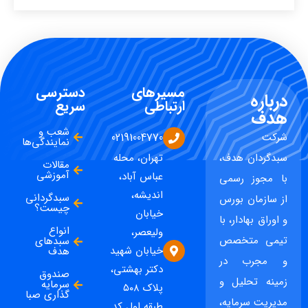
مسیرهای
دسترسی
درباره
ارتباطی
سریع
هدف
شعب و
شرکت
02191004770
نمایندگی‌ها
سبدگردان هدف،
تهران، محله
مقالات
آموزشی
عباس آباد،
با مجوز رسمی
اندیشه،
سبدگردانی
از سازمان بورس
چیست؟
خیابان
و اوراق بهادار، با
انواع
ولیعصر،
تیمی متخصص
سبدهای
خیابان شهید
هدف
و مجرب در
دکتر بهشتی،
صندوق
زمینه تحلیل و
سرمایه
پلاک ۵۰۸
گذاری صبا
مدیریت سرمایه،
طبقه اول کد