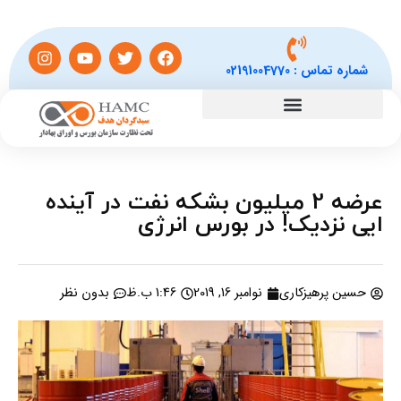
شماره تماس :
02191004770
عرضه 2 میلیون بشکه نفت در آینده
ایی نزدیک! در بورس انرژی
حسین پرهیزکاری
نوامبر 16, 2019
1:46 ب.ظ
بدون نظر