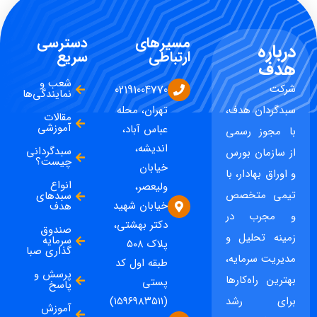
مسیرهای
دسترسی
درباره
ارتباطی
سریع
هدف
شعب و
شرکت
02191004770
نمایندگی‌ها
سبدگردان هدف،
تهران، محله
مقالات
آموزشی
عباس آباد،
با مجوز رسمی
اندیشه،
سبدگردانی
از سازمان بورس
چیست؟
خیابان
و اوراق بهادار، با
انواع
ولیعصر،
تیمی متخصص
سبدهای
خیابان شهید
هدف
و مجرب در
دکتر بهشتی،
صندوق
زمینه تحلیل و
سرمایه
پلاک ۵۰۸
گذاری صبا
مدیریت سرمایه،
طبقه اول کد
پرسش و
بهترین راه‌کارها
پستی
پاسخ
برای رشد
(۱۵۹۶۹۸۳۵۱۱)
آموزش