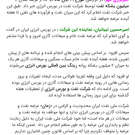
میلیون بشکه نفت
توسط شرکت نفت در بورس انرژی خبر داد. طبق این
خبر شرکت نفت اعلام کرد که این میزان نفت و فرآورده های نفتی تا هفته
آینده عرضه خواهد شد.
امیرحسین تبیانیان، نماینده این شرکت ،
در بورس انرژی ایران در گفت
و گوی اعلام کرد که عرضه نفت خام و میعانات گازی امروز و یا فردا منتشر
خواهد شد.
سپس افزود: بر اساس پیش بینی های انجام شده و برنامه های از پیش
تعیین شده، هفته آینده نفت خام سبک، سنگین و میعانات گازی هر یک
به میزان ۲ میلیون بشکه روانه
رینگ بین المللی بورس انرژی
می‌شوند.
او افزود که دلیل این وقفه تقریبا طولانی مدت، ایجاد تغیرات و بروز
رسانی هایی در رویه عرضه نفت و میعانات گازی در بورس انرژی بوده
است. وی ادامه داد که
شرکت نفت و بورس انرژی
از تعطیلات هفته
گذشته برای این بروز رسانی ها استفاده کرده اند.
شرکت ملی نفت ایران محدودیت و الزامی در
«زمان»
عرضه نفت و
میعانات گازی در بورس انرژی ندارد و تنها موظف به عرضه نفت و
میعانات در هر ماه است؛ اما خود شرکت ملی نفت ایران به دلیل رعایت
نظم و پایداری این عرضه را به طور منظم انجام می داد. ضمن اینکه ما
عرضه را متوقف نکردیم چرا که بر اساس قانون چنین اختیاری نداریم.