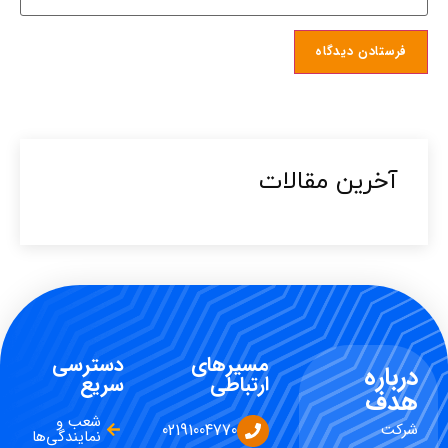
آخرین مقالات​
مسیرهای
دسترسی
درباره
ارتباطی
سریع
هدف
شعب و
شرکت
02191004770
نمایندگی‌ها