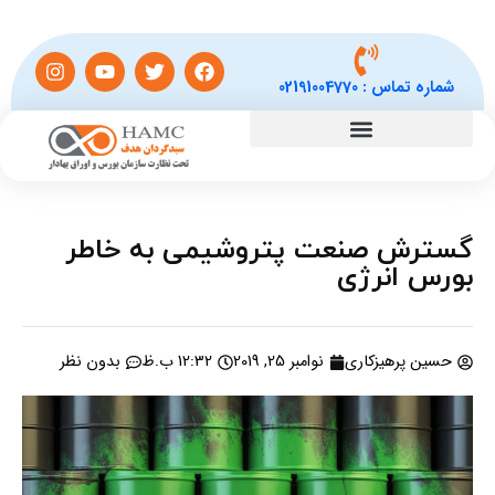
شماره تماس :
02191004770
گسترش صنعت پتروشیمی به خاطر
بورس انرژی
حسین پرهیزکاری
نوامبر 25, 2019
12:32 ب.ظ
بدون نظر