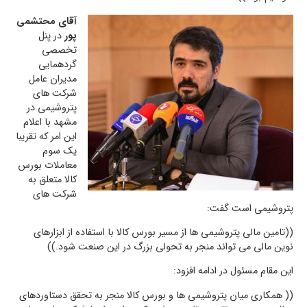
آقای محتشمی
پور
در پنل
تخصصی
گردهمایی
مدیران عامل
شرکت های
پتروشیمی در
مشهد با اعلام
این امر که تقریبا
یک سوم
معاملات بورس
کالا متعلق به
شرکت های
پتروشیمی است گفت:
((تامین مالی پتروشیمی ها از مسیر بورس کالا با استفاده از ابزارهای
نوین مالی می تواند منجر به تحولی بزرگ در این صنعت شود.))
این مقام مسئول در ادامه افزود:
(( همکاری میان پتروشیمی ها و بورس کالا منجر به تحقق دستاوردهای