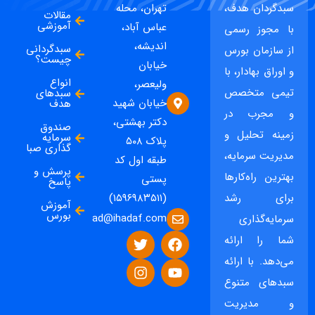
سبدگردان هدف،
تهران، محله
مقالات
آموزشی
عباس آباد،
با مجوز رسمی
اندیشه،
سبدگردانی
از سازمان بورس
چیست؟
خیابان
و اوراق بهادار، با
انواع
ولیعصر،
تیمی متخصص
سبدهای
خیابان شهید
هدف
و مجرب در
دکتر بهشتی،
صندوق
زمینه تحلیل و
سرمایه
پلاک ۵۰۸
گذاری صبا
مدیریت سرمایه،
طبقه اول کد
پرسش و
بهترین راه‌کارها
پستی
پاسخ
برای رشد
(۱۵۹۶۹۸۳۵۱۱)
آموزش
بورس
ad@ihadaf.com
سرمایه‌گذاری
شما را ارائه
می‌دهد. با ارائه
سبدهای متنوع
و مدیریت