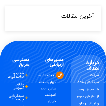
آخرین مقالات​
مسیرهای
دسترسی
درباره
ارتباطی
سریع
هدف
شعب و
شرکت
02191004770
نمایندگی‌ها
سبدگردان هدف،
تهران، محله
مقالات
آموزشی
عباس آباد،
با مجوز رسمی
اندیشه،
سبدگردانی
از سازمان بورس
چیست؟
خیابان
و اوراق بهادار، با