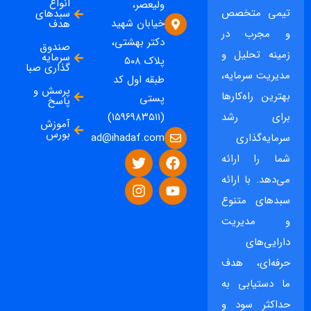
انواع
ولیعصر،
تیمی متخصص
سبدهای
خیابان شهید
هدف
و مجرب در
دکتر بهشتی،
صندوق
زمینه تحلیل و
سرمایه
پلاک ۵۰۸
گذاری صبا
مدیریت سرمایه،
طبقه اول کد
پرسش و
بهترین راه‌کارها
پستی
پاسخ
برای رشد
(۱۵۹۶۹۸۳۵۱۱)
آموزش
بورس
ad@ihadaf.com
سرمایه‌گذاری
شما را ارائه
می‌دهد. با ارائه
سبدهای متنوع
و مدیریت
دارایی‌های
حرفه‌ای، هدف
ما دستیابی به
حداکثر سود و