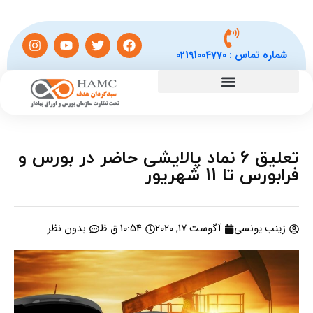
شماره تماس :
02191004770
تعلیق 6 نماد پالایشی حاضر در بورس و
فرابورس تا 11 شهریور
زینب یونسی
آگوست 17, 2020
10:54 ق.ظ
بدون نظر