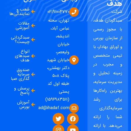
هدف
شعب و
شرکت
02191004770
نمایندگی‌ها
سبدگردان هدف،
تهران، محله
مقالات
آموزشی
عباس آباد،
با مجوز رسمی
اندیشه،
سبدگردانی
از سازمان بورس
چیست؟
خیابان
و اوراق بهادار، با
انواع
ولیعصر،
تیمی متخصص
سبدهای
خیابان شهید
هدف
و مجرب در
دکتر بهشتی،
صندوق
زمینه تحلیل و
سرمایه
پلاک ۵۰۸
گذاری صبا
مدیریت سرمایه،
طبقه اول کد
پرسش و
بهترین راه‌کارها
پستی
پاسخ
برای رشد
(۱۵۹۶۹۸۳۵۱۱)
آموزش
بورس
ad@ihadaf.com
سرمایه‌گذاری
شما را ارائه
می‌دهد. با ارائه