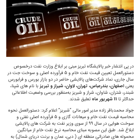
در پی انتشار خبر پالایشگاه تبریز مبنی بر ابلاغ وزارت نفت درخصوص
دستورالعمل تعیین قیمت نفت خام و 5 فرآورده اصلی و سوخت جت در
سال جاری، نماد شرکت‌های پالایشی حاضر در دو بازار بورس و فرابورس
یعنی
اصفهان، بندرعباس، تهران، لاوان، شیراز و تبریز
با نام های شپنا،
شبندر، شتران، شاوان، شراز و شبریز به‌منظور بررسی وضعیت اطلاعاتی
حداکثر تا
11 شهریور ماه
تعلیق شدند.
جواد محمدباقر زاده مدیر امور مالی “شبریز” اعلام کرد: دستورالعمل نحوه
محاسبه قیمت نفت خام و میعانات گازی و 5 فرآورده اصلی نفتی و
سوخت هوایی در سال 99 از سوی وزیر نفت به شرکت های پالایشی
ابلاغ شد. طبق این مصوبه مبنای محاسبه نرخ نفت خام از میانگین
محموله های صادراتی منطقه ای ( دبی، عمان و برنت دریای شمال) به