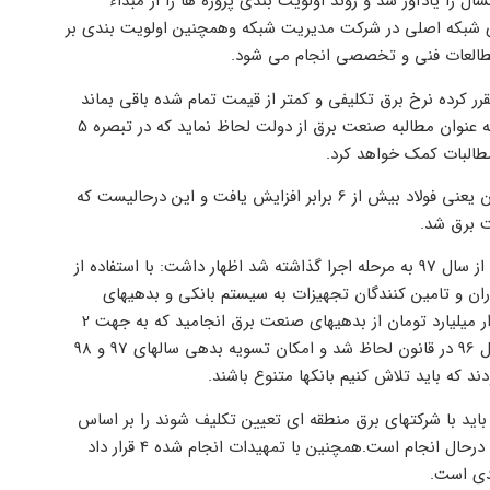
ف پیک از ابتدای امسال را یادآور شد و روند اولویت بندی پروژه ها را از مبداء
ری شبکه اصلی در شرکت مدیریت شبکه وهمچنین اولویت بندی بر
طالعات فنی و تخصصی انجام می شود.
رر کرده نرخ برق تکلیفی و کمتر از قیمت تمام شده باقی بماند
ودرعین حال تفاوت نرخ تکلیفی با قیمت تمام شده برق را نیز محاسبه و به عنوان مطالبه صنعت برق از دولت لحاظ نماید که در تبصره 5
وی اذعان داشت: طی دهه اخیر حدود 12 برابر و قیمت فلزات در کمترین آن یعنی فولاد بیش از 6 برابر افزایش یافت و این درحالیست که
سخنگوی صنعت برق با اشاره به ظرفیت قانونی خوبی که در قانون بودجه از سال 97 به مرحله اجرا گذاشته شد اظهار داشت: با استفاده از
ز بدهی پیمانکاران و تامین کنندگان تجهیزات به سیستم بانکی و بدهیهای
مالیاتی را در سال 97 تسویه کنیم و این میزان در سال 98 به تسویه 2 هزار میلیارد تومان از بدهیهای صنعت برق انجامید که به جهت 2
محدودیت قانونی کاهش یافت، نخست اینکه پرداخت بدهی تا پایان سال 96 در قانون لحاظ شد و امکان تسویه بدهی سالهای 97 و 98
د که باید تلاش کنیم بانکها متنوع باشند.
باید با شرکتهای برق منطقه ای تعیین تکلیف شوند را بر اساس
اعلام سندیکای صنعت برق 53 مورد اعلام کرد که 24 مورد آن فعال شده و درحال انجام است.همچنین با تمهیدات انجام شده 4 قرار داد