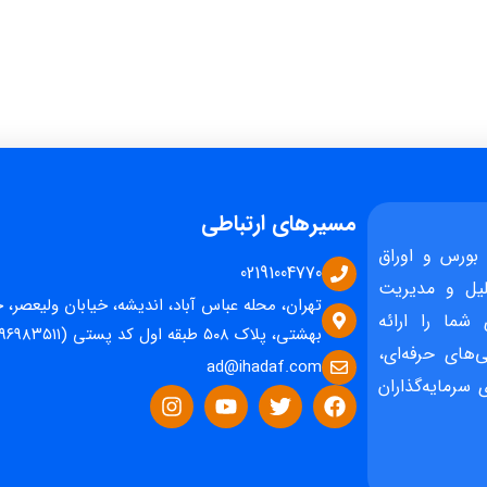
مسیرهای ارتباطی
بورس و اوراق
02191004770
یل و مدیریت
تهران، محله عباس آباد، اندیشه، خیابان ولیعصر، 
 شما را ارائه
بهشتی، پلاک ۵۰۸ طبقه اول کد پستی (۱۵۹۶۹۸۳۵۱۱)
‌های حرفه‌ای،
ad@ihadaf.com
سرمایه‌گذاران