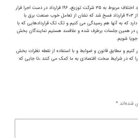
سخنگوی صنعت برق گفت: در بخش توزیع نیز از مجموع 403 قرارداد مورد اختلاف مربوط به 35 شرکت توزیع، 196 قرارداد در دست اجرا قرار
گرفت، 128 قرارداد به اتمام رسید ،خاتمه قراردادها 73 مورد و فقط 6 مورد از 403 قرارداد فسخ شد که نشان از تعامل خوب صنعت برق با
دارد که به آنها هم رسیدگی می کنیم و تک تک قراردادهایی که با
 در همین جلسات برطرف شده و علاقمند هستیم نمایندگان بخش
جویا شویم.
ر کنیم و مطابق قانون و ضوابط و با استفاده از نقطه نظرات بخش
ا که در شرایط سخت اقتصادی به ما کمک می کنند ،تا جایی که
ی شده‌اند
*