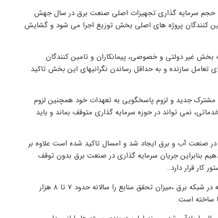
قل از تسنیم ، مصطفی رجبی مشهدی، از 2 برابر شدن حجم سرمایه گذاری تجهیزات اصلی صنعت برق در سال جهش
تامین کنندگان پروژه های اصلی بخش توزیع اجرا می شود و گشایش
لید 60 درصد برق کشور به وسیله بخش غیر دولتی و خصوصی، پیمانکاران و تامین کنندگان
ای تعامل سازنده و به حداقل رساندن نگرانیهای این بخش تاکید
 مشترک جدید و لزوم پاسخگویی به تعهدات خود همچنین لزوم
تی، نمی تواند در حوزه سرمایه گذاری متوقف بماند و باید
در صنعت آب و برق ایجاد شد و امسال تاکید شده است علاوه بر
اء دهیم بنابراین جریان سرمایه گذاری در صنعت برق بدون توقف
ر کار قرار دارد..
رجبی مشهدی با اشاره به حدود 15هزار میلیارد تومان سرمایه گذاری سالانه در شبکه برق ،میزان تحقق منابع را سالانه حدود 7 تا 8 هزار
ها ساخته است.