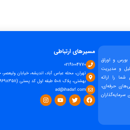
مسیرهای ارتباطی
بورس و اوراق
02191004770
یل و مدیریت
تهران، محله عباس آباد، اندیشه، خیابان ولیعصر، 
 شما را ارائه
بهشتی، پلاک ۵۰۸ طبقه اول کد پستی (۱۵۹۶۹۸۳۵۱۱)
‌های حرفه‌ای،
ad@ihadaf.com
سرمایه‌گذاران