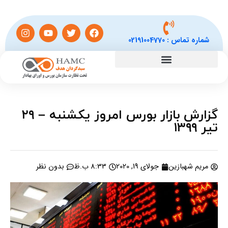
شماره تماس :
02191004770
گزارش بازار بورس امروز یکشنبه – ۲۹
تیر ۱۳۹۹
مریم شهبازین
جولای 19, 2020
8:33 ب.ظ
بدون نظر