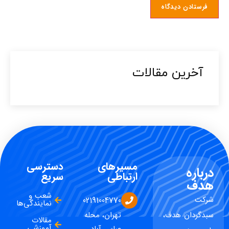
آخرین مقالات​
مسیرهای
دسترسی
درباره
ارتباطی
سریع
هدف
شعب و
شرکت
02191004770
نمایندگی‌ها
سبدگردان هدف،
تهران، محله
مقالات
آموزشی