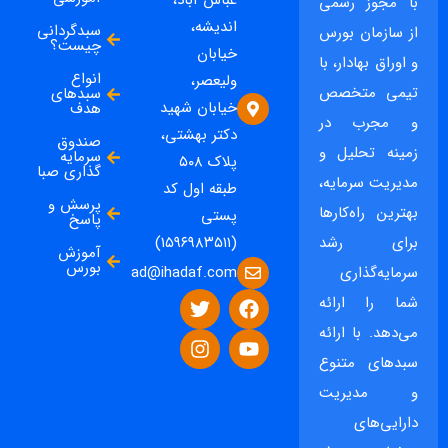
عباس آباد،
با مجوز رسمی
اندیشه،
سبدگردانی
از سازمان بورس
چیست؟
خیابان
و اوراق بهادار، با
انواع
ولیعصر،
تیمی متخصص
سبدهای
خیابان شهید
هدف
و مجرب در
دکتر بهشتی،
صندوق
زمینه تحلیل و
سرمایه
پلاک ۵۰۸
گذاری صبا
مدیریت سرمایه،
طبقه اول کد
پرسش و
بهترین راه‌کارها
پستی
پاسخ
برای رشد
(۱۵۹۶۹۸۳۵۱۱)
آموزش
بورس
ad@ihadaf.com
سرمایه‌گذاری
شما را ارائه
می‌دهد. با ارائه
سبدهای متنوع
و مدیریت
دارایی‌های