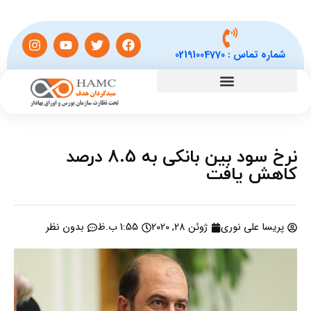
شماره تماس :
02191004770
نرخ سود بین بانکی به 8.5 درصد
کاهش یافت
پریسا علی نوری
ژوئن 28, 2020
1:55 ب.ظ
بدون نظر