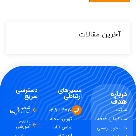
آخرین مقالات​
مسیرهای
دسترسی
درباره
ارتباطی
سریع
هدف
شعب و
شرکت
02191004770
نمایندگی‌ها
سبدگردان هدف،
تهران، محله
مقالات
آموزشی
عباس آباد،
با مجوز رسمی
اندیشه،