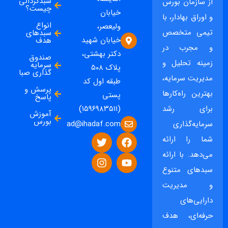
سبدگردانی
از سازمان بورس
چیست؟
خیابان
و اوراق بهادار، با
انواع
ولیعصر،
تیمی متخصص
سبدهای
خیابان شهید
هدف
و مجرب در
دکتر بهشتی،
صندوق
زمینه تحلیل و
سرمایه
پلاک ۵۰۸
گذاری صبا
مدیریت سرمایه،
طبقه اول کد
پرسش و
بهترین راه‌کارها
پستی
پاسخ
برای رشد
(۱۵۹۶۹۸۳۵۱۱)
آموزش
بورس
ad@ihadaf.com
سرمایه‌گذاری
شما را ارائه
می‌دهد. با ارائه
سبدهای متنوع
و مدیریت
دارایی‌های
حرفه‌ای، هدف