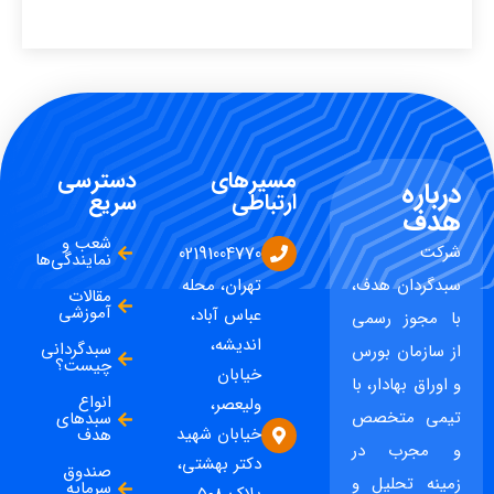
مسیرهای
دسترسی
درباره
ارتباطی
سریع
هدف
شعب و
شرکت
02191004770
نمایندگی‌ها
سبدگردان هدف،
تهران، محله
مقالات
آموزشی
عباس آباد،
با مجوز رسمی
اندیشه،
سبدگردانی
از سازمان بورس
چیست؟
خیابان
و اوراق بهادار، با
انواع
ولیعصر،
تیمی متخصص
سبدهای
خیابان شهید
هدف
و مجرب در
دکتر بهشتی،
صندوق
زمینه تحلیل و
سرمایه