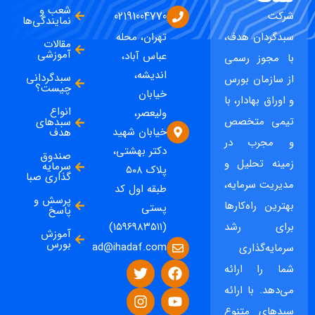
شعب و
شرکت
02191004770
نمایندگی‌ها
سبدگردان هدف،
تهران، محله
مقالات
آموزشی
عباس آباد،
با مجوز رسمی
اندیشه،
سبدگردانی
از سازمان بورس
چیست؟
خیابان
و اوراق بهادار، با
انواع
ولیعصر،
تیمی متخصص
سبدهای
خیابان شهید
هدف
و مجرب در
دکتر بهشتی،
صندوق
زمینه تحلیل و
سرمایه
پلاک ۵۰۸
گذاری صبا
مدیریت سرمایه،
طبقه اول کد
پرسش و
بهترین راه‌کارها
پستی
پاسخ
برای رشد
(۱۵۹۶۹۸۳۵۱۱)
آموزش
بورس
ad@ihadaf.com
سرمایه‌گذاری
شما را ارائه
می‌دهد. با ارائه
سبدهای متنوع