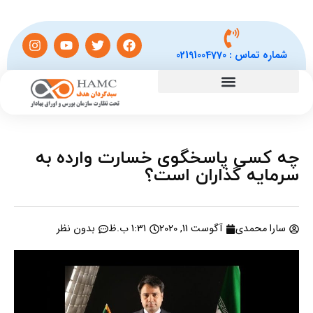
شماره تماس :
02191004770
چه کسی پاسخگوی خسارت وارده به
سرمایه گذاران است؟
سارا محمدی
آگوست 11, 2020
1:31 ب.ظ
بدون نظر