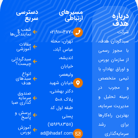
مسیرهای
دسترسی
درباره
ارتباطی
سریع
هدف
شعب و
شرکت
02191004770
نمایندگی‌ها
سبدگردان هدف،
تهران، محله
مقالات
آموزشی
عباس آباد،
با مجوز رسمی
اندیشه،
سبدگردانی
از سازمان بورس
چیست؟
خیابان
و اوراق بهادار، با
انواع
ولیعصر،
تیمی متخصص
سبدهای
خیابان شهید
هدف
و مجرب در
دکتر بهشتی،
صندوق
زمینه تحلیل و
سرمایه
پلاک ۵۰۸
گذاری صبا
مدیریت سرمایه،
طبقه اول کد
پرسش و
بهترین راه‌کارها
پستی
پاسخ
برای رشد
(۱۵۹۶۹۸۳۵۱۱)
آموزش
بورس
ad@ihadaf.com
سرمایه‌گذاری