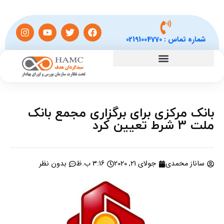
شماره تماس :
02191004770
بانک مرکزی برای برگزاری مجمع بانک
ملت 3 شرط تعیین کرد
ساناز محمدی
جولای 21, 2020
3:16 ب.ظ
بدون نظر