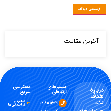
آخرین مقالات​
مسیرهای
دسترسی
درباره
ارتباطی
سریع
هدف
شعب و
شرکت
02191004770
نمایندگی‌ها
سبدگردان هدف،
تهران، محله