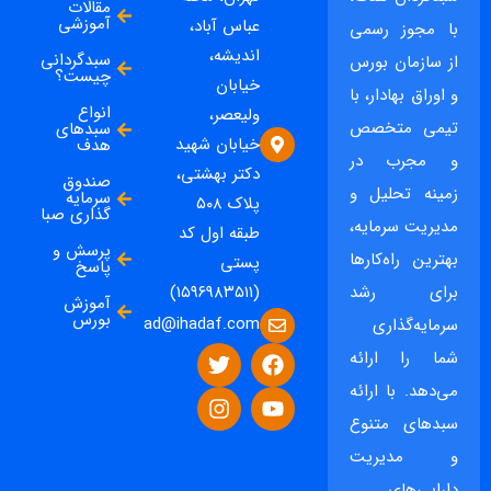
مقالات
آموزشی
عباس آباد،
با مجوز رسمی
اندیشه،
سبدگردانی
از سازمان بورس
چیست؟
خیابان
و اوراق بهادار، با
انواع
ولیعصر،
تیمی متخصص
سبدهای
خیابان شهید
هدف
و مجرب در
دکتر بهشتی،
صندوق
زمینه تحلیل و
سرمایه
پلاک ۵۰۸
گذاری صبا
مدیریت سرمایه،
طبقه اول کد
پرسش و
بهترین راه‌کارها
پستی
پاسخ
برای رشد
(۱۵۹۶۹۸۳۵۱۱)
آموزش
بورس
ad@ihadaf.com
سرمایه‌گذاری
شما را ارائه
می‌دهد. با ارائه
سبدهای متنوع
و مدیریت
دارایی‌های