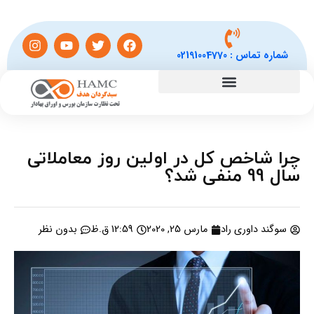
شماره تماس :
02191004770
چرا شاخص کل در اولین روز معاملاتی
سال 99 منفی شد؟
سوگند داوری راد
مارس 25, 2020
12:59 ق.ظ
بدون نظر