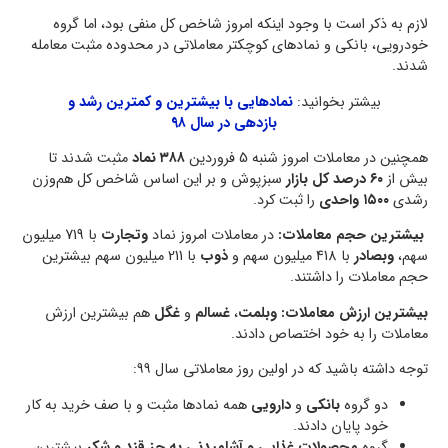
لازم به ذکر است با وجود اینکه امروز شاخص کل منفی بود، اما گروه
خودرویی، بانکی و نمادهای کوچکتر معاملاتی در محدوده مثبت معامله
شدند.
بیشتر بخوانید:
نمادهایی با بیشترین و کمترین رشد و
بازدهی در سال ۹۸
همچنین در معاملات امروز شنبه 5 فروردین
۳۸۸ نماد
مثبت شدند تا
بیش از
۶۰ درصد کل بازار
سبزپوش و بر این اساس شاخص کل هم‌وزن
رشدی
۱۵۰۰ واحدی
را ثبت کرد.
بیشترین حجم معاملات:
در معاملات امروز نماد
وتجارت
با 719 میلیون
سهم،
وبصادر
با 418 میلیون سهم و
ذوب
با 211 میلیون سهم بیشترین
حجم معاملات را داشتند.
بیشترین ارزش معاملات:
وبلمت
،
غسالم
و
غگل
هم بیشترین ارزش
معاملات را به خود اختصاص دادند.
توجه داشته باشید که در اولین روز معاملاتی سال ۹۹:
دو گروه
بانکی
و
دارویی
همه نمادها مثبت و با صف خرید به کار
خود پایان دادند.
گروه
محصولات غذایی و آشامیدنی به جز قند و شکر
بیشترین