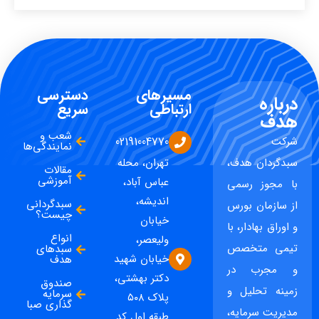
مسیرهای
دسترسی
درباره
ارتباطی
سریع
هدف
شعب و
شرکت
02191004770
نمایندگی‌ها
سبدگردان هدف،
تهران، محله
مقالات
آموزشی
عباس آباد،
با مجوز رسمی
اندیشه،
سبدگردانی
از سازمان بورس
چیست؟
خیابان
و اوراق بهادار، با
انواع
ولیعصر،
تیمی متخصص
سبدهای
خیابان شهید
هدف
و مجرب در
دکتر بهشتی،
صندوق
زمینه تحلیل و
سرمایه
پلاک ۵۰۸
گذاری صبا
مدیریت سرمایه،
طبقه اول کد