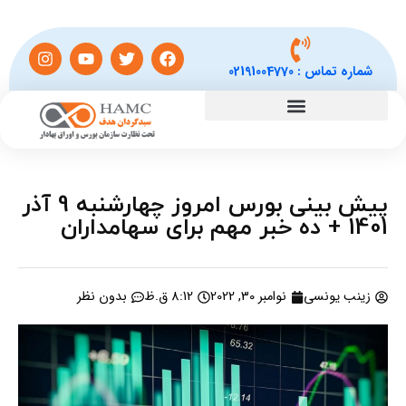
شماره تماس :
02191004770
پیش بینی بورس امروز چهارشنبه 9 آذر
1401 + ده خبر مهم برای سهامداران
زینب یونسی
نوامبر 30, 2022
8:12 ق.ظ
بدون نظر