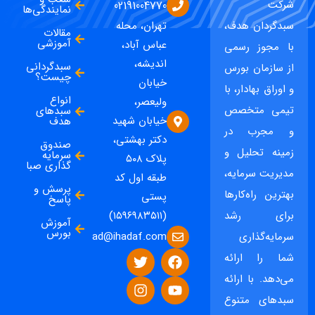
شرکت
02191004770
نمایندگی‌ها
سبدگردان هدف،
تهران، محله
مقالات
آموزشی
عباس آباد،
با مجوز رسمی
اندیشه،
سبدگردانی
از سازمان بورس
چیست؟
خیابان
و اوراق بهادار، با
انواع
ولیعصر،
تیمی متخصص
سبدهای
خیابان شهید
هدف
و مجرب در
دکتر بهشتی،
صندوق
زمینه تحلیل و
سرمایه
پلاک ۵۰۸
گذاری صبا
مدیریت سرمایه،
طبقه اول کد
پرسش و
بهترین راه‌کارها
پستی
پاسخ
برای رشد
(۱۵۹۶۹۸۳۵۱۱)
آموزش
بورس
ad@ihadaf.com
سرمایه‌گذاری
شما را ارائه
می‌دهد. با ارائه
سبدهای متنوع