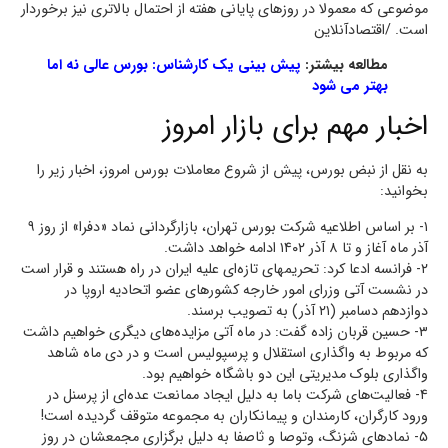
موضوعی که معمولا در روز‌های پایانی هفته از احتمال بالاتری نیز برخوردار
است. /اقتصادآنلاین
مطالعه بیشتر:
پیش بینی یک کارشناس: بورس عالی نه اما
بهتر می شود
اخبار مهم برای بازار امروز
به نقل از نبض بورس، پیش از شروع معاملات بورس امروز، اخبار زیر را
بخوانید:
۱- بر اساس اطلاعیه شرکت بورس تهران، بازارگردانی نماد «دفرا» از روز ۹
آذر ماه آغاز و تا ۸ آذر ۱۴۰۲ ادامه خواهد داشت.
۲- فرانسه ادعا کرد: تحریم‎های تازه‌ای علیه ایران در راه هستند و قرار است
در نشست آتی وزرای امور خارجه کشور‌های عضو اتحادیه اروپا در
دوازدهم دسامبر (۲۱ آذر) به تصویب برسند.
۳- حسین قربان زاده گفت: در ماه آتی مزایده‌های دیگری خواهیم داشت
که مربوط به واگذاری استقلال و پرسپولیس است و در دی ماه شاهد
واگذاری بلوک مدیریتی این دو باشگاه خواهیم بود.
۴- فعالیت‌های شرکت باما به دلیل ایجاد ممانعت عده‌ای از پرسنل در
ورود کارگران، کارمندان و پیمانکاران به مجموعه متوقف گردیده است!
۵- نماد‌های شزنگ، وتوصا و ثاصفا به دلیل برگزاری مجمعشان در روز