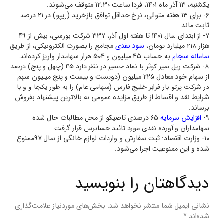
یکشنبه، ۱۳ آذر ماه ۱۴۰۱، فردا ساعت ۱۲:۳۰ متوقف می‌شوند.
۶- برای ۱۳ هفته متوالی، نرخ حداقل توافق بازخرید (ریپو) در ۲۱ درصد
ثابت ماند
۷- از ابتدای سال ۱۴۰۱ تا هفته اول آذر، ۳۳۷ شرکت بورسی، بیش از ۴۹
هزار ۲۱۸ میلیارد تومان،
سود نقدی
مجامع را بصورت الکترونیکی، از طریق
سامانه سجام
به حساب ۴۵ میلیون و ۵۰۴ هزار سهامدار واریز کرده‌اند.
۸- شرکت ریل سیر کوثر با نماد حسیر در نظر دارد ۴۵ (چهل و پنج) درصد
از سهام خود معادل ۲۲۵ میلیون (دویست و بیست و پنج میلیون سهم
در شرکت پرتو بار فرابر خلیج فارس (سهامی عام) را به طور یکجا و و با
شرایط نقد و اقساط از طریق مزایده عمومی به بالاترین پیشنهاد بفروش
برساند.
۹-
افزایش سرمایه
۶۵ درصدی تاصیکو از محل مطالبات حال شده
سهامداران و آورده نقدی مورد تائید حسابرس قرار گرفت.
۱۰- وزارت اقتصاد: ثبت سفارش و واردات لوازم خانگی از سال ۹۷ممنوع
شده و این ممنوعیت اجرا می‌شود.
دیدگاهتان را بنویسید
نشانی ایمیل شما منتشر نخواهد شد.
بخش‌های موردنیاز علامت‌گذاری
شده‌اند
*