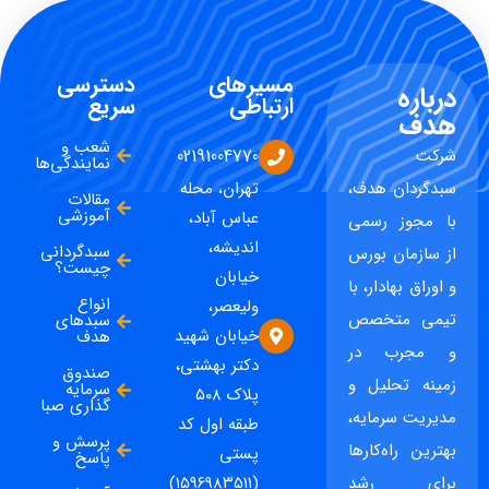
مسیرهای
دسترسی
درباره
ارتباطی
سریع
هدف
شعب و
شرکت
02191004770
نمایندگی‌ها
سبدگردان هدف،
تهران، محله
مقالات
آموزشی
عباس آباد،
با مجوز رسمی
اندیشه،
سبدگردانی
از سازمان بورس
چیست؟
خیابان
و اوراق بهادار، با
انواع
ولیعصر،
تیمی متخصص
سبدهای
خیابان شهید
هدف
و مجرب در
دکتر بهشتی،
صندوق
زمینه تحلیل و
سرمایه
پلاک ۵۰۸
گذاری صبا
مدیریت سرمایه،
طبقه اول کد
پرسش و
بهترین راه‌کارها
پستی
پاسخ
برای رشد
(۱۵۹۶۹۸۳۵۱۱)