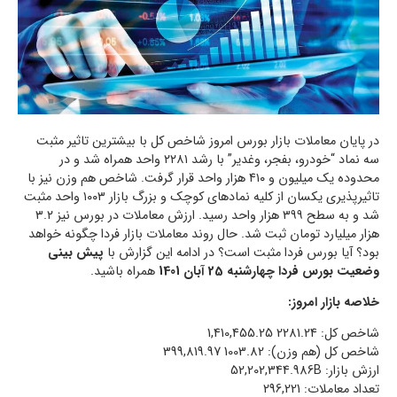
در پایان معاملات بازار بورس امروز شاخص کل با بیشترین تاثیر مثبت
سه نماد “خودرو، بفجر، وغدیر” با رشد ۲۲۸۱ واحد همراه شد و در
محدوده یک میلیون و ۴۱۰ هزار واحد قرار گرفت. شاخص هم وزن نیز با
تاثیرپذیری یکسان از کلیه نمادهای کوچک و بزرگ بازار ۱۰۰۳ واحد مثبت
شد و به سطح ۳۹۹ هزار واحد رسید. ارزش معاملات در بورس نیز ۳.۲
هزار میلیارد تومان ثبت شد. حال روند معاملات بازار فردا چگونه خواهد
بود؟ آیا بورس فردا مثبت است؟ در ادامه این گزارش با
پیش بینی
وضعیت بورس فردا چهارشنبه 25 آبان 1401
همراه باشید.
خلاصه بازار امروز:
شاخص کل: 1,410,455.25 2281.24
شاخص كل (هم وزن): 399,819.97 1003.82
ارزش بازار: 52,202,344.986B
تعداد معاملات: 296,221