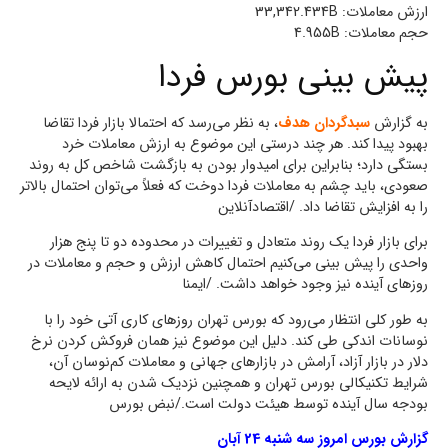
ارزش معاملات: 33,342.434B
حجم معاملات: 4.955B
پیش بینی بورس فردا
به گزارش
سبدگردان هدف
، به نظر می‌رسد که احتمالا بازار فردا تقاضا
بهبود پیدا کند. هر چند درستی این موضوع به ارزش معاملات خرد
بستگی دارد؛ بنابراین برای امیدوار بودن به بازگشت شاخص کل به روند
صعودی، باید چشم به معاملات فردا دوخت که فعلاً می‌توان احتمال بالاتر
را به افزایش تقاضا داد. /اقتصادآنلاین
برای بازار فردا یک روند متعادل و تغییرات در محدوده دو تا پنج هزار
واحدی را پیش بینی می‌کنیم احتمال کاهش ارزش و حجم و معاملات در
روز‌های آینده نیز وجود خواهد داشت. /ایمنا
به طور کلی انتظار می‌رود که بورس تهران روز‌های کاری آتی خود را با
نوسانات اندکی طی کند. دلیل این موضوع نیز همان فروکش کردن نرخ
دلار در بازار آزاد، آرامش در بازار‌های جهانی و معاملات کم‌نوسان آن،
شرایط تکنیکالی بورس تهران و همچنین نزدیک شدن به ارائه لایحه
بودجه سال آینده توسط هیئت دولت است./نبض بورس
گزارش بورس امروز سه شنبه 24 آبان