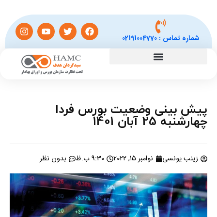
شماره تماس :
02191004770
پیش بینی وضعیت بورس فردا
چهارشنبه 25 آبان 1401
زینب یونسی
نوامبر 15, 2022
9:30 ب.ظ
بدون نظر