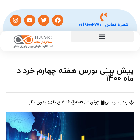
شماره تماس :
02191004770
پیش بینی بورس هفته چهارم خرداد
ماه 1400
زینب یونسی
ژوئن 12, 2021
7:26 ق.ظ
بدون نظر