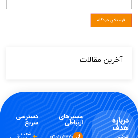
آخرین مقالات​
مسیرهای
دسترسی
درباره
ارتباطی
سریع
هدف
شعب و
شرکت
02191004770