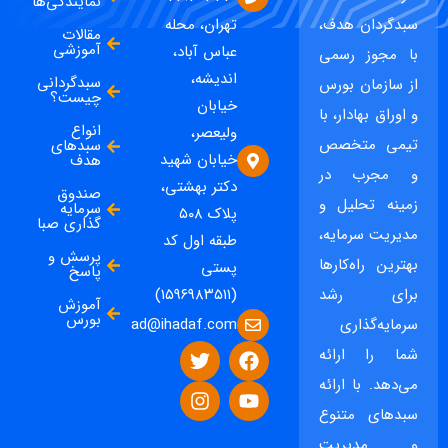
نمایندگی‌ها
سبدگردان هدف،
تهران، محله
مقالات
آموزشی
عباس آباد،
با مجوز رسمی
اندیشه،
سبدگردانی
از سازمان بورس
چیست؟
خیابان
و اوراق بهادار، با
انواع
ولیعصر،
تیمی متخصص
سبدهای
خیابان شهید
هدف
و مجرب در
دکتر بهشتی،
صندوق
زمینه تحلیل و
سرمایه
پلاک ۵۰۸
گذاری صبا
مدیریت سرمایه،
طبقه اول کد
پرسش و
بهترین راه‌کارها
پستی
پاسخ
برای رشد
(۱۵۹۶۹۸۳۵۱۱)
آموزش
بورس
ad@ihadaf.com
سرمایه‌گذاری
شما را ارائه
می‌دهد. با ارائه
سبدهای متنوع
و مدیریت