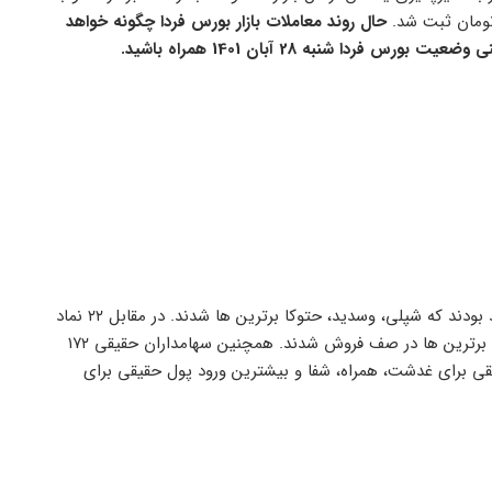
حال روند معاملات بازار بورس فردا چگونه خواهد
دا شنبه 28 آبان 1401 همراه باشید.
در بازار روز چهارشنبه ۸۵ نماد به ارزش ۱۸۰ میلیارد تومان دارای صف خرید بودند که شپلی، وسدید، حتوکا برترین ها شدند. در مقابل ۲۲ نماد
به ارزش ۱۸۵ میلیارد تومان به صف فروش نشستند که وسالت، دریا، آبین برترین ها در صف فروش شدند. همچنین سهامداران حقیقی ۱۷۲
یقی برای غدشت، همراه، شفا و بیشترین ورود پول حقیقی برای