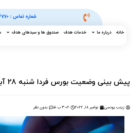
شماره تماس :
4770
خانه
درباره ما
خدمات هدف
صندوق ها و سبدهای هدف
س
پیش بینی وضعیت بورس فردا شنبه 28 آبان 1401
زینب یونسی
نوامبر 18, 2022
3:02 ب.ظ
بدون نظر