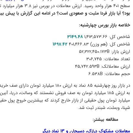
سطح ۴۰۱ هزار واحد رسید. ارزش معاملات در بورس نیز ۳.۸ هزار میلیارد تومان ثبت شد.
بود؟ آیا بازار فردا مثبت و صعودی است؟ در ادامه این گزارش با پیش بینی وضعیت بورس فر
خلاصه بازار بورس چهارشنبه:
شاخص کل: 1,413,573.66
3149.48
شاخص كل: (هم وزن) 401,466.83
1697.42
ارزش بازار: 52,322,450.173B
تعداد معاملات: 306,745
ارزش معاملاتک: 45,742.593B
حجم معاملات: 6.538B
میلیارد تومان پول حقیقی از بازار خارج کردند که بیشترین خروج پول حق
شپنا، وبملت، شبندر ثبت شد.
مطالعه بیشتر:
معاملات مشکوک درازک، دسبحان و ۱۳ نماد دیگر