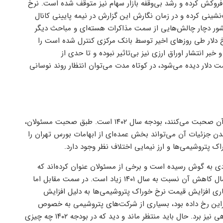
وکش کرده و رشد بی‌وقفه بازار سهام نیز متوقف شده است. نرخ
ی است که از سقف جدید خود در ۳۶۸۰۰ تومان عقب‌نشینی کرده و در زمان نگارش این گزارش در نیمه پایینی کانال
کشور دچار چالش‌هایی از سمت مذاکرات هسته‌ای و مباحث دیگر
رخ دلار طی روزهای اخیر توسط بانک مرکزی کنترل شده است را
بر انتشار اوراق ارزی نیز بی‌تاثیر نبوده و تا حدی از
مت دلار دیده می‌شود، در کوتاه مدت می‌توان انتظار روند نوسانی
یکی از مهم‌ترین چالش‌هایی که این روزها کارشناسان بازار سرمایه درباره آن صحبت می‌کنند، بودجه سال ۱۴۰۲ است. طبق صحبت مسئولان،
 مشخص شدن جزئیات آن می‌تواند بخش عمده‌ای از ابهامات بورس تهران را
ک پتروشیمی‌ها و ارز نیمایی اختلاف نظر وجود دارد.
ی به گوش رسیده است و برخی از مسئولان عنوان کرده‌اند که
دولت قصد دارد فرمول این نرخ را برای سال آینده تغییر دهد و حتی احتمال کاهش آن نسبت به سال ۱۴۰۱ زیاد است. در سمت مقابل اما
جاری افزایش قیمت نرخ خوراک پتروشیمی‌ها به دلیل افزایش
راین رخ داده بود، بسیاری از شرکت‌های پتروشیمی به خصوص
متانول‌سازان را با مشکلات زیادی مواجه کرد و حتی آن‌ها را تا مرز زیان‌دهی نیز برد. حال باید منتظر ماند و دید که در بودجه ۱۴۰۲ چه چیزی