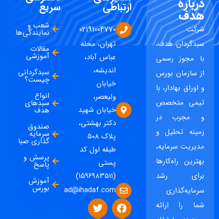
درباره
ارتباطی
سریع
هدف
شعب و
شرکت
02191004770
نمایندگی‌ها
سبدگردان هدف،
تهران، محله
مقالات
آموزشی
عباس آباد،
با مجوز رسمی
اندیشه،
سبدگردانی
از سازمان بورس
چیست؟
خیابان
و اوراق بهادار، با
انواع
ولیعصر،
تیمی متخصص
سبدهای
خیابان شهید
هدف
و مجرب در
دکتر بهشتی،
صندوق
زمینه تحلیل و
سرمایه
پلاک ۵۰۸
گذاری صبا
مدیریت سرمایه،
طبقه اول کد
پرسش و
بهترین راه‌کارها
پستی
پاسخ
برای رشد
(۱۵۹۶۹۸۳۵۱۱)
آموزش
بورس
ad@ihadaf.com
سرمایه‌گذاری
شما را ارائه