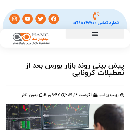
شماره تماس :
02191004770
پیش بینی روند بازار بورس بعد از
تعطیلات کرونایی
زینب یونسی
آگوست 16, 2021
9:47 ق.ظ
بدون نظر