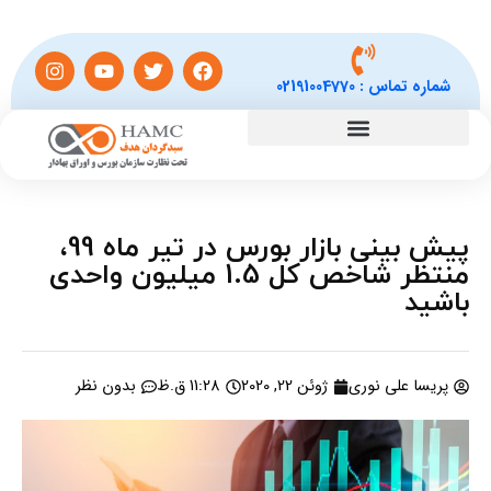
شماره تماس :
02191004770
پیش بینی بازار بورس در تیر ماه 99،
منتظر شاخص کل 1.5 میلیون واحدی
باشید
پریسا علی نوری
ژوئن 22, 2020
11:28 ق.ظ
بدون نظر