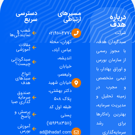
مسیرهای
دسترسی
درباره
ارتباطی
سریع
هدف
شعب و
شرکت
02191004770
نمایندگی‌ها
سبدگردان هدف،
تهران، محله
مقالات
آموزشی
عباس آباد،
با مجوز رسمی
اندیشه،
سبدگردانی
از سازمان بورس
چیست؟
خیابان
و اوراق بهادار، با
انواع
ولیعصر،
تیمی متخصص
سبدهای
خیابان شهید
هدف
و مجرب در
دکتر بهشتی،
صندوق
زمینه تحلیل و
سرمایه
پلاک ۵۰۸
گذاری صبا
مدیریت سرمایه،
طبقه اول کد
پرسش و
بهترین راه‌کارها
پستی
پاسخ
برای رشد
(۱۵۹۶۹۸۳۵۱۱)
آموزش
بورس
ad@ihadaf.com
سرمایه‌گذاری