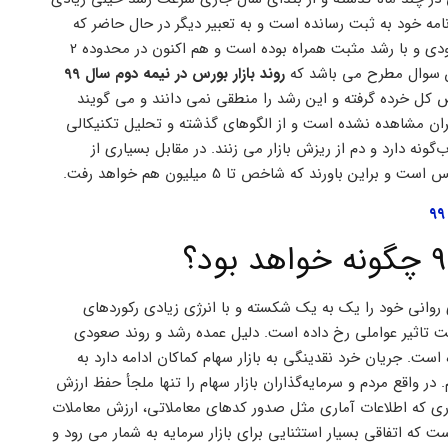
امه خود به ثبت رسانده است و به تعبیر دیگر در حال حاضر که
نزدیک به اتمام نیمه اول سال هستیم، روند بازار و شاخص کل بورس صعودی و با رشد مثبت همراه بوده است و هم اکنون در محدوده 2
روند بازار بورس در نیمه دوم سال 99
کل خرده گرفته و این رشد را منطقی نمی دانند و می گویند
 ایران مشاهده نشده است و از الگوهای گذشته و تحلیل تکنیکالی
ه دارد و دم از ریزش بازار می زنند. در مقابل بسیاری از
براین باورند که شاخص تا 5 میلیون هم خواهد رفت.
وانی خود را یک به یک شکسته و با انرژی زیادی رکوردهای
 تاثیر عواملی رخ داده است. دلیل عمده رشد و روند صعودی
است. جریان خرد نقدینگی به بازار سهام کماکان ادامه دارد به
ر واقع مردم و سرمایه‌گذاران بازار سهام را تنها ملجأ حفظ ارزش
طوری که اطلاعات آماری مثل صدور کدهای معاملاتی، ارزش معاملات
هه نخست سال 99 از کل سال 98 بیشتر بوده است که اتفاقی بسیار استثنایی برای بازار سرمایه به شمار می رود و