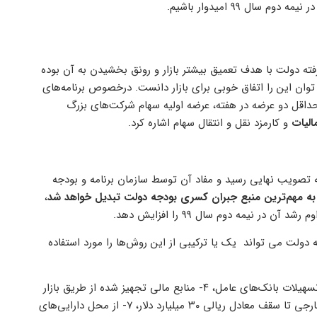
 99 امیدوار باشیم.
ه دولت با هدف تعمیق بیشتر بازار و رونق بخشیدن به آن بوده
ان این را اتفاق خوبی برای بازار دانست. درخصوص برنامه‌های
داقل دو عرضه در هفته، عرضه اولیه سهام شرکت‌های بزرگ
لیات
و کارمزد نقل و انتقال سهام اشاره کرد.
ه سال 99 که ماه گذشته در دولت به تصویب نهایی رسید و مفاد آن توسط سازمان برنامه و بودجه
به مهم‌ترین منبع جبران کسری بودجه دولت تبدیل خواهد شد
،
ر نیمه دوم سال 99 را افزایش دهد.
ی که دولت می تواند یک یا ترکیبی از این روش‌ها را مورد استفاده
۱- از محل اعتبارات بودجه کل کشور، ۲- از محل آورده سرمایه‌گذاران، ۳- تسهیلات بانک‌های عامل، ۴- منابع مالی تجهیز شده از طریق بازار
سرمایه، ۵- تسهیلات ریالی و ارزی صندوق توسعه ملی، ۶ – منابع مالی خارجی تا سقف معادل ریالی ۳۰ میلیارد دلار، ۷- از محل دارایی‌های