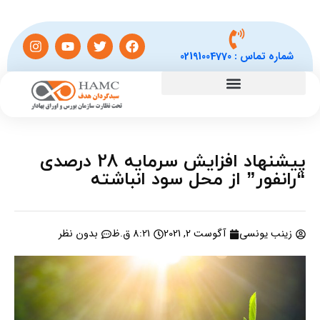
شماره تماس :
02191004770
پیشنهاد افزایش سرمایه 28 درصدی
“رانفور” از محل سود انباشته
زینب یونسی
آگوست 2, 2021
8:21 ق.ظ
بدون نظر