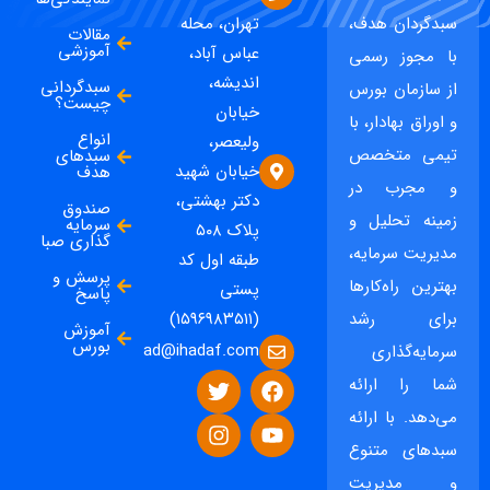
سبدگردان هدف،
تهران، محله
مقالات
آموزشی
عباس آباد،
با مجوز رسمی
اندیشه،
سبدگردانی
از سازمان بورس
چیست؟
خیابان
و اوراق بهادار، با
انواع
ولیعصر،
تیمی متخصص
سبدهای
خیابان شهید
هدف
و مجرب در
دکتر بهشتی،
صندوق
زمینه تحلیل و
سرمایه
پلاک ۵۰۸
گذاری صبا
مدیریت سرمایه،
طبقه اول کد
پرسش و
بهترین راه‌کارها
پستی
پاسخ
برای رشد
(۱۵۹۶۹۸۳۵۱۱)
آموزش
بورس
ad@ihadaf.com
سرمایه‌گذاری
شما را ارائه
می‌دهد. با ارائه
سبدهای متنوع
و مدیریت