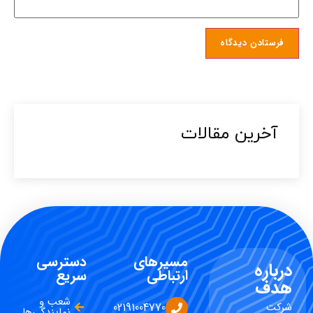
آخرین مقالات​
مسیرهای
دسترسی
درباره
ارتباطی
سریع
هدف
شعب و
شرکت
02191004770
نمایندگی‌ها