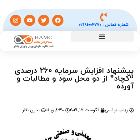
شماره تماس :
02191004770
پیشنهاد افزایش سرمایه 260 درصدی
“کچاد” از دو محل سود و مطالبات و
آورده
زینب یونسی
آگوست 15, 2021
8:30 ق.ظ
بدون نظر