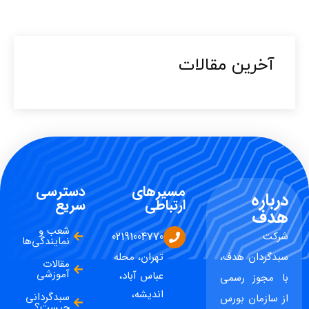
آخرین مقالات​
مسیرهای
دسترسی
درباره
ارتباطی
سریع
هدف
شعب و
شرکت
02191004770
نمایندگی‌ها
سبدگردان هدف،
تهران، محله
مقالات
آموزشی
عباس آباد،
با مجوز رسمی
اندیشه،
سبدگردانی
از سازمان بورس
چیست؟