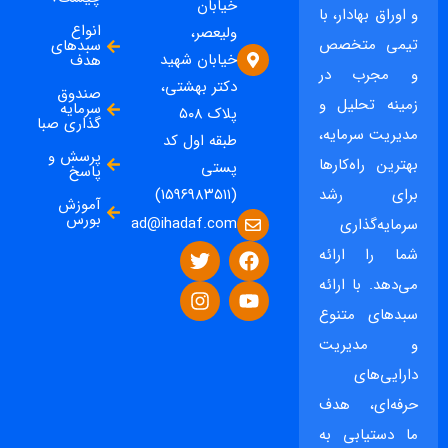
خیابان
و اوراق بهادار، با
انواع
ولیعصر،
تیمی متخصص
سبدهای
خیابان شهید
هدف
و مجرب در
دکتر بهشتی،
صندوق
زمینه تحلیل و
سرمایه
پلاک ۵۰۸
گذاری صبا
مدیریت سرمایه،
طبقه اول کد
پرسش و
بهترین راه‌کارها
پستی
پاسخ
برای رشد
(۱۵۹۶۹۸۳۵۱۱)
آموزش
بورس
ad@ihadaf.com
سرمایه‌گذاری
شما را ارائه
می‌دهد. با ارائه
سبدهای متنوع
و مدیریت
دارایی‌های
حرفه‌ای، هدف
ما دستیابی به