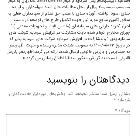
اطلاعیه:«پیشنهادافزایش سرمایه از مبلغ 55,500,000,000,000 ریال به مبلغ
200,000,000,000,000 ریال از محل مطالبات حال شده سهامداران و آورده
نقدی ،سود انباشته ،آورده نقدی با سلب حق تقدم از سهامداران فعلی به
منظور تامين منابع مورد نياز جهت تکميل طرح هاي توسعه در دست
اجراء “خريد دارايي هاي سرمايه اي (ماشين آلات و تجهيزات معدني ) ”
جبران مخارج انجام شده بابت مشارکت در افزايش سرمايه شرکت هاي
سرمايه پذير ” و مشارکت در افزايش سرمايه شرکت هاي سرمايه پذير که
در تاریخ 1400/05/23 به تصویب هیئت مدیره رسیده و جهت اظهارنظر
به حسابرس و بازرس قانونی ارسال شده، ارائه می گردد.اظهارنظر بازرس
قانونی نسبت به گزارش مذکور متعاقبا اطلاع رسانی می گردد.»
دیدگاهتان را بنویسید
نشانی ایمیل شما منتشر نخواهد شد.
بخش‌های موردنیاز علامت‌گذاری
شده‌اند
*
دیدگاه
*