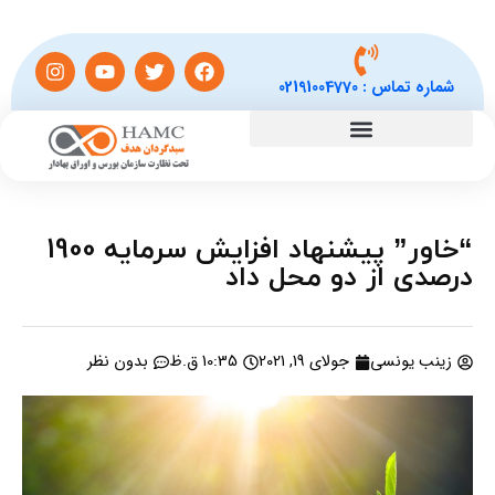
شماره تماس :
02191004770
“خاور” پیشنهاد افزایش سرمایه 1900
درصدی از دو محل داد
زینب یونسی
جولای 19, 2021
10:35 ق.ظ
بدون نظر