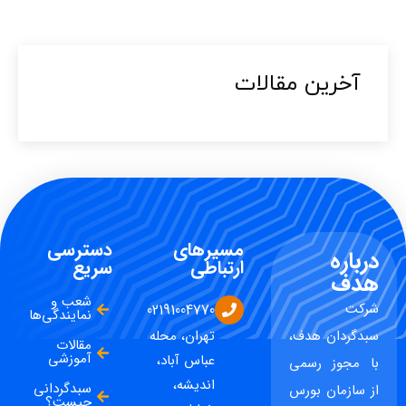
آخرین مقالات​
مسیرهای
دسترسی
درباره
ارتباطی
سریع
هدف
شعب و
شرکت
02191004770
نمایندگی‌ها
سبدگردان هدف،
تهران، محله
مقالات
آموزشی
عباس آباد،
با مجوز رسمی
اندیشه،
سبدگردانی
از سازمان بورس
چیست؟