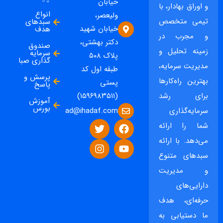
خیابان
و اوراق بهادار، با
انواع
ولیعصر،
تیمی متخصص
سبدهای
خیابان شهید
هدف
و مجرب در
دکتر بهشتی،
صندوق
زمینه تحلیل و
سرمایه
پلاک ۵۰۸
گذاری صبا
مدیریت سرمایه،
طبقه اول کد
پرسش و
بهترین راه‌کارها
پستی
پاسخ
برای رشد
(۱۵۹۶۹۸۳۵۱۱)
آموزش
بورس
ad@ihadaf.com
سرمایه‌گذاری
شما را ارائه
می‌دهد. با ارائه
سبدهای متنوع
و مدیریت
دارایی‌های
حرفه‌ای، هدف
ما دستیابی به