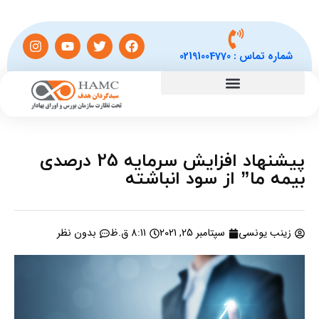
شماره تماس :
02191004770
پیشنهاد افزایش سرمایه 25 درصدی
بیمه ما” از سود انباشته
زینب یونسی
سپتامبر 25, 2021
8:11 ق.ظ
بدون نظر