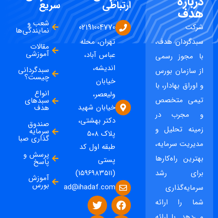
درباره
ارتباطی
سریع
هدف
شعب و
شرکت
02191004770
نمایندگی‌ها
سبدگردان هدف،
تهران، محله
مقالات
آموزشی
عباس آباد،
با مجوز رسمی
اندیشه،
سبدگردانی
از سازمان بورس
چیست؟
خیابان
و اوراق بهادار، با
انواع
ولیعصر،
تیمی متخصص
سبدهای
خیابان شهید
هدف
و مجرب در
دکتر بهشتی،
صندوق
زمینه تحلیل و
سرمایه
پلاک ۵۰۸
گذاری صبا
مدیریت سرمایه،
طبقه اول کد
پرسش و
بهترین راه‌کارها
پستی
پاسخ
برای رشد
(۱۵۹۶۹۸۳۵۱۱)
آموزش
بورس
ad@ihadaf.com
سرمایه‌گذاری
شما را ارائه
می‌دهد. با ارائه