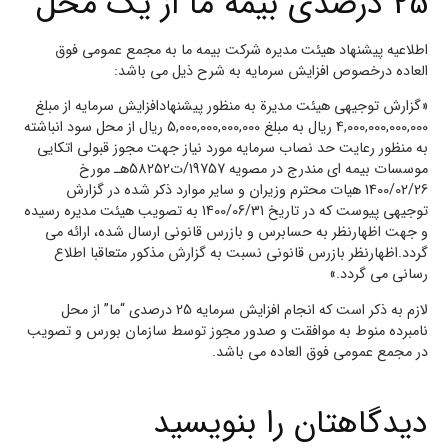
25 درصدی بیمه ما از یک محل
اطلاعیه پیشنهاد هیئت مدیره شرکت بیمه ما به مجمع عمومی فوق
العاده درخصوص افزایش سرمایه به شرح ذیل می باشد:
«گزارش توجیهی هیئت مدیرة به منظور پیشنهادافزایش سرمایه از مبلغ
4,000,000,000,000 ریال به مبلغ 5,000,000,000,000 ریال از محل سود انباشته
به منظور رعايت حد نصاب سرمايه مورد نياز جهت مجوز قبولي اتکايي
موسسات بيمه اي مندرج در مصويه 19757/ت58252هـ مورخ
1400/02/26 هيات محترم وزيران و ساير موارد ذکر شده در گزارش
توجيهي پيوست که در تاریخ 1400/06/31 به تصویب هیئت مدیره رسیده
و جهت اظهارنظر به حسابرس و بازرس قانونی ارسال شده، ارائه می
گردد.اظهارنظر بازرس قانونی نسبت به گزارش مذکور متعاقبا اطلاع
رسانی می گردد.»
لازم به ذکر است که انجام افزایش سرمایه 25 درصدی “ما” از محل
نامبرده منوط به موافقت و صدور مجوز توسط سازمان بورس و تصویب
در مجمع عمومی فوق العاده می باشد.
دیدگاهتان را بنویسید