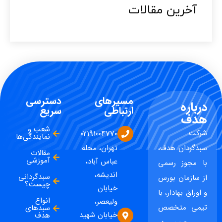
آخرین مقالات​
مسیرهای
دسترسی
درباره
ارتباطی
سریع
هدف
شعب و
شرکت
02191004770
نمایندگی‌ها
سبدگردان هدف،
تهران، محله
مقالات
آموزشی
عباس آباد،
با مجوز رسمی
اندیشه،
سبدگردانی
از سازمان بورس
چیست؟
خیابان
و اوراق بهادار، با
انواع
ولیعصر،
تیمی متخصص
سبدهای
خیابان شهید
هدف