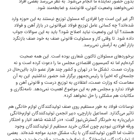
بدون حضور نماینده ما انجام می‌شود. به نظر می‌ر‌سد بعضی افراد
نمی‌خواهند وضعیت کنونی، قانونمند و ضابطه‌مند شود.
اگر غیر این است چرا افرادی که مسئول توزیع نیستند به این حوزه وارد
شده‌اند؟ چه کسانی عامل توزیع فولاد غیرقانونی در بازار آهن و فولاد
هستند؟ آیا این وضعیت نباید اصلاح شود؟ باید به این سوالات جواب
داده شود. تا وقتی کار و مسئولیت قانونی صنف به خود صنف بازنگرد
بازار آهن به آرامش نمی‌رسد.
برخوردهای مسئولان تاکنون شعاری بوده است. این همه صحبت
کرده‌ایم اما نه کمیسیون اقتصادی مجلس ما را دعوت کرده است و نه
وزارت صمت. تشکل ما در تهران و کشور چند هزار عضو دارد بااین‌حال در
جلسه‌ای که اخیراً با رئیس‌جمهور برگزار شد حضور نداشتیم. این به آن
معناست که وزارت صمت، اعتقادی به توزیع درست و قانونی آهن و
فولاد ندارد و مجلس هم به این موضوع اهمیت نمی‌دهد. نامه‌نگاری و
مکاتبات هم مشکلی را حل نخواهد کرد».
نوسانات فولاد به طور مستقیم روی صنف تولیدکنندگان لوازم خانگی هم
تاثیر می‌‌گذارد. اسماعیل بازارچی، دبیر انجمن تولیدکنندگان لوازم‌خانگی
دراین‌باره به خبرنگار گسترش‌نیوز گفت: «در گذشته شاهد انبار و احتکار
ورقه فولادی نبودیم چون امکان خرید مستقیم از تولیدکنندگان وجود
داشت اما اکنون تولیدکنندگان با یک مشکل جدید مواجه شده‌اند. بعضی
از تولیدکنندگان لوازم‌خانگی از نوع خرد هستند و قدرت خرید در حجم