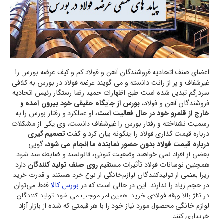
اعضای صنف اتحادیه فروشندگان آهن و فولاد کم و کیف عرضه بورس را
غیرشفاف و پر از رانت دانسته و می گویند عرضه فولاد در بورس به کلافی
سردرگم تبدیل شده است طبق اظهارات حمید رضا رستگار رئیس اتحادیه
فروشندگان آهن و فولاد،
بورس از جایگاه حقیقی خود بیرون آمده و
خارج از قلمرو خود در حال فعالیت است
، او عملکرد و رفتار بورس را به
رسمیت نشناخته و رفتار بورس را غیرشفاف دانست، وی یکی از مشکلات
درباره قیمت گذاری فولاد را اینگونه بیان کرد و گفت
تصمیم گیری
درباره قیمت فولاد بدون حضور نماینده ما انجام می شود،
گویی
بعضی از افراد نمی خواهند وضعیت کنونی، قانونمند و ضابطه مند شود.
همچنین نوسانات فولاد تأثیرات مستقیم
روی صنف تولید کنندگان
دارد
زیرا بعضی از تولیدکنندگان لوازم‌خانگی از نوع خرد هستند و قدرت خرید
در حجم زیاد را ندارند. این در حالی است که در
بورس کالا
فقط می‌توان
در تناژ بالا ورقه فولادی خرید. همین امر موجب می شود تولید کنندگان
لوازم خانگی محصول مورد نیاز خود را با هر قیمتی که شده از بازار آزاد
خریداری کنند.