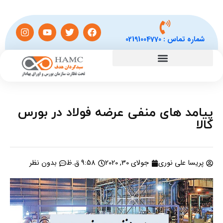
شماره تماس :
02191004770
پیامد های منفی عرضه فولاد در بورس
کالا
پریسا علی نوری
جولای 30, 2020
9:58 ق.ظ
بدون نظر