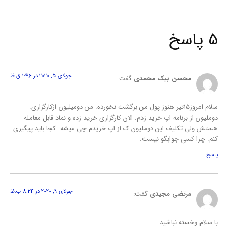
5 پاسخ
جولای 5, 2020 در 1:46 ق.ظ
محسن بیک محمدی
گفت:
سلام امروز15تیر هنوز پول من برگشت نخورده. من دومیلیون ازکارگزاری.
دوملیون از برنامه اپ خرید زدم. الان کارگزاری خرید زده و نماد قابل معامله
هستش ولی تکلیف این دوملیون ک از اپ خریدم چی میشه. کجا باید پیگیری
کنم. چرا کسی جوابگو نیست.
پاسخ
جولای 9, 2020 در 8:24 ب.ظ
مرتضی مجیدی
گفت:
با سلام وخسته نباشید