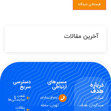
آخرین مقالات​
مسیرهای
دسترسی
درباره
ارتباطی
سریع
هدف
شعب و
شرکت
02191004770
نمایندگی‌ها
سبدگردان هدف،
تهران، محله
مقالات