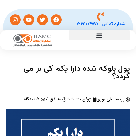
شماره تماس :
02191004770
پول بلوکه شده دارا یکم کی بر می
گردد؟
پریسا علی نوری
ژوئن 30, 2020
11:10 ق.ظ
5 دیدگاه