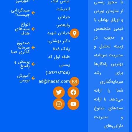
آموزشی
عباس آباد،
با مجوز رسمی
اندیشه،
سبدگردانی
از سازمان بورس
چیست؟
خیابان
و اوراق بهادار، با
انواع
ولیعصر،
تیمی متخصص
سبدهای
خیابان شهید
هدف
و مجرب در
دکتر بهشتی،
صندوق
زمینه تحلیل و
سرمایه
پلاک ۵۰۸
گذاری صبا
مدیریت سرمایه،
طبقه اول کد
پرسش و
بهترین راه‌کارها
پستی
پاسخ
برای رشد
(۱۵۹۶۹۸۳۵۱۱)
آموزش
بورس
ad@ihadaf.com
سرمایه‌گذاری
شما را ارائه
می‌دهد. با ارائه
سبدهای متنوع
و مدیریت
دارایی‌های