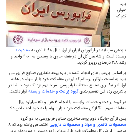
باید
عنوان
کنم که
بازدهی سرمایه در فرابورس ایران از اول سال 98 تا الان به
۸۰ درصد
رسیده است و شاخص کل آن در هفته جاری با رسیدن به ۴۰۶۱ واحد و
رشد ۲٫۸ درصدی روبرو گردید.
بر اساس بررسی های انجام شده در باره پرمعامله‌ترین صنایع فرابورسی
باید به استحضارتان برسانم که ارزش معاملات خرد بازار سهام در هفته
اول آذر 98 برای صنایع مختلف فرابورسی تقریبا بهم نزدیک بودند. اما در
بالاترین رده این تقسیم‌بندی
گروه زراعت و خدمات وابسته
قرار داشت.
در گروه زراعت و خدمات وابسته با انجام 3 هزار و 151 میلیارد ریال
معامله، سهم 10% از کل معاملات خرد بازار سهام را به خود اختصاص داد
پس از آن جایگاه دوم پرمعامله‌ترین صنایع فرابورسی به دو گروه
محصولات کاغذی و مواد و محصولات دارویی
اختصاص یافته بود که ۸
درصد از ارزش کل معاملات خرد بازار سهام را به دست اورده بودند و بر