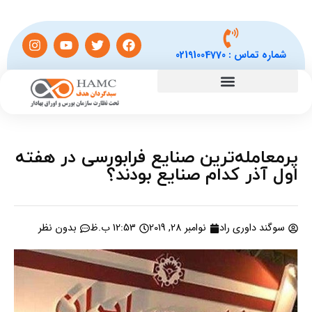
شماره تماس :
02191004770
پرمعامله‌ترین صنایع فرابورسی در هفته
اول آذر کدام صنایع بودند؟
سوگند داوری راد
نوامبر 28, 2019
12:53 ب.ظ
بدون نظر