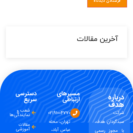
آخرین مقالات​
مسیرهای
دسترسی
درباره
ارتباطی
سریع
هدف
شعب و
شرکت
02191004770
نمایندگی‌ها
سبدگردان هدف،
تهران، محله
مقالات
آموزشی
عباس آباد،
با مجوز رسمی