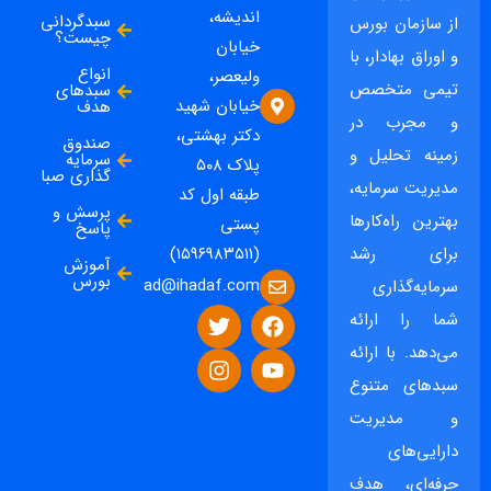
اندیشه،
سبدگردانی
از سازمان بورس
چیست؟
خیابان
و اوراق بهادار، با
انواع
ولیعصر،
تیمی متخصص
سبدهای
خیابان شهید
هدف
و مجرب در
دکتر بهشتی،
صندوق
زمینه تحلیل و
سرمایه
پلاک ۵۰۸
گذاری صبا
مدیریت سرمایه،
طبقه اول کد
پرسش و
بهترین راه‌کارها
پستی
پاسخ
برای رشد
(۱۵۹۶۹۸۳۵۱۱)
آموزش
بورس
ad@ihadaf.com
سرمایه‌گذاری
شما را ارائه
می‌دهد. با ارائه
سبدهای متنوع
و مدیریت
دارایی‌های
حرفه‌ای، هدف