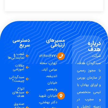
مسیرهای
دسترسی
درباره
ارتباطی
سریع
هدف
شعب و
شرکت
02191004770
نمایندگی‌ها
سبدگردان هدف،
تهران، محله
مقالات
آموزشی
عباس آباد،
با مجوز رسمی
اندیشه،
سبدگردانی
از سازمان بورس
چیست؟
خیابان
و اوراق بهادار، با
انواع
ولیعصر،
تیمی متخصص
سبدهای
خیابان شهید
هدف
و مجرب در
دکتر بهشتی،
صندوق
زمینه تحلیل و
سرمایه