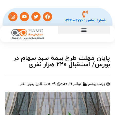
شماره تماس :
02191004770
پایان مهلت طرح بیمه سبد سهام در
بورس/ استقبال 220 هزار نفری
زینب یونسی
نوامبر 19, 2022
12:39 ب.ظ
بدون نظر