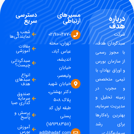
مسیرهای
دسترسی
درباره
ارتباطی
سریع
هدف
شعب و
شرکت
02191004770
نمایندگی‌ها
سبدگردان هدف،
تهران، محله
مقالات
آموزشی
عباس آباد،
با مجوز رسمی
اندیشه،
سبدگردانی
از سازمان بورس
چیست؟
خیابان
و اوراق بهادار، با
انواع
ولیعصر،
تیمی متخصص
سبدهای
خیابان شهید
هدف
و مجرب در
دکتر بهشتی،
صندوق
زمینه تحلیل و
سرمایه
پلاک ۵۰۸
گذاری صبا
مدیریت سرمایه،
طبقه اول کد
پرسش و
بهترین راه‌کارها
پستی
پاسخ
برای رشد
(۱۵۹۶۹۸۳۵۱۱)
آموزش
بورس
ad@ihadaf.com
سرمایه‌گذاری