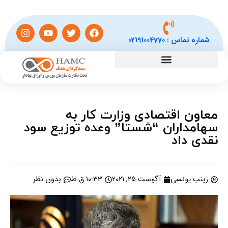
شماره تماس :
02191004770
معاون اقتصادی وزارت کار به
سهامداران “شستا” وعده توزیع سود
نقدی داد
زینب یونسی
آگوست 25, 2021
10:33 ق.ظ
بدون نظر