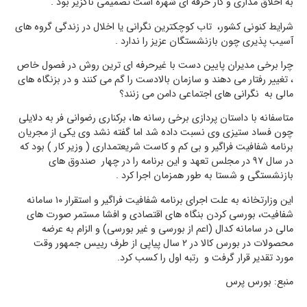
به اخلاق مداری و کار حرفه ای شهره است تصمیمی ناگزیر بود .
شرایط کنونی کشور، تاب کوچکترین نگرانی یا اخلال در زندگی گروه های
آسیب پذیری چون بازنشستگان عزیز را ندارد .
چرا برخی مدیران پایین دست با غیرحرفه ای ترین روش در فصول خاص
، تغییر رفتار می دهند و سازمان بالادست را گم می کنند و در بزنگاه های
مالی به نگرانی های اجتماعی دامن می زنند؟
متاسفانه با داستان پردازی برخی رسانه ها، برکناری رضوانی فر به دلایلی
چون فساد ستیزی وی نسبت داده شد اما گفته نشد وی یکی از مجریان
برنامه شفافیت فراگیر و بی کم و کاست شریعتمداری ( وزیر کار ) بود که
در سال ۹۷ در مجلس تعهد و این برنامه را در چهار صندوق های
بازنشستگی و شستا به طور همزمان اجرا کرد .
این وزارتخانه به علت اجرای برنامه شفافیت فراگیر و استقرار ۱۰ سامانه
شفافیت، بورسی کردن بنگاه های اقتصادی و افشا مستمر صورت های
مالی در سامانه کدال (اعم از بورسی و غیر بورسی) و الزام به عرضه
محصولات در بورس کالا در ۲ سال پیاپی از طرف رییس جمهور وقت
مورد تقدیر قرار گرفت و رتبه اول را کسب کرد.
منبع: بورس پرس