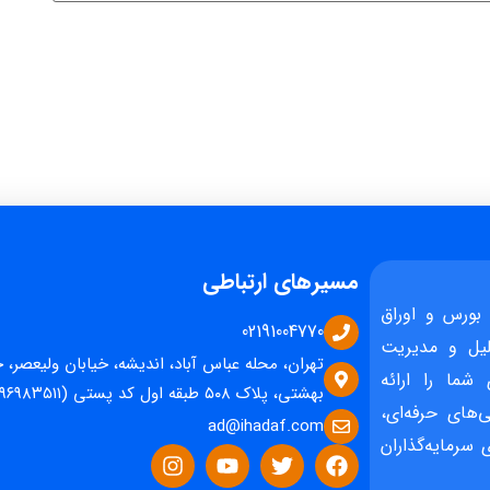
مسیرهای ارتباطی
بورس و اوراق
02191004770
یل و مدیریت
تهران، محله عباس آباد، اندیشه، خیابان ولیعصر، 
 شما را ارائه
بهشتی، پلاک ۵۰۸ طبقه اول کد پستی (۱۵۹۶۹۸۳۵۱۱)
‌های حرفه‌ای،
ad@ihadaf.com
سرمایه‌گذاران