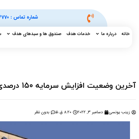
شماره تماس :
4770
خانه
درباره ما
خدمات هدف
صندوق ها و سبدهای هدف
س
آخرین وضعیت افزایش سرمایه 150 درصدی وسپهر از محل مطالبات و آورده
زینب یونسی
دسامبر 3, 2022
8:20 ق.ظ
بدون نظر