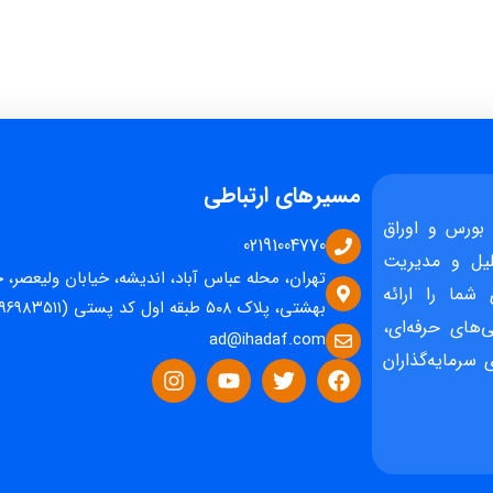
مسیرهای ارتباطی
بورس و اوراق
02191004770
یل و مدیریت
تهران، محله عباس آباد، اندیشه، خیابان ولیعصر، 
 شما را ارائه
بهشتی، پلاک ۵۰۸ طبقه اول کد پستی (۱۵۹۶۹۸۳۵۱۱)
‌های حرفه‌ای،
ad@ihadaf.com
سرمایه‌گذاران