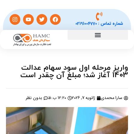
شماره تماس :
02191004770
واریز مرحله اول سود سهام عدالت
1403 آغاز شد؛ مبلغ آن چقدر است
سارا محمدی
ژانویه 7, 2026
12:20 ب.ظ
بدون نظر