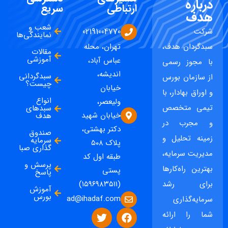
درباره
ارتباطی
سریع
هدف
شعب و
شرکت
02191004770
نمایندگی‌ها
سبدگردان هدف،
تهران، محله
مقالات
آموزشی
عباس آباد،
با مجوز رسمی
اندیشه،
سبدگردانی
از سازمان بورس
چیست؟
خیابان
و اوراق بهادار، با
انواع
ولیعصر،
تیمی متخصص
سبدهای
خیابان شهید
هدف
و مجرب در
دکتر بهشتی،
صندوق
زمینه تحلیل و
سرمایه
پلاک ۵۰۸
گذاری صبا
مدیریت سرمایه،
طبقه اول کد
پرسش و
بهترین راه‌کارها
پستی
پاسخ
برای رشد
(۱۵۹۶۹۸۳۵۱۱)
آموزش
بورس
ad@ihadaf.com
سرمایه‌گذاری
شما را ارائه