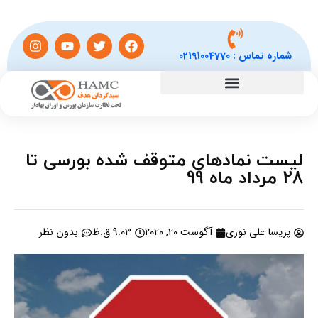
شماره تماس :
02191004770
لیست نمادهای متوقف شده بورسی تا
28 مرداد ماه 99
پریسا علی نوری
آگوست 20, 2020
9:03 ق.ظ
بدون نظر