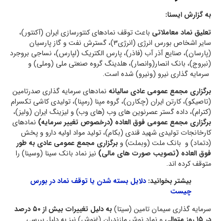
به گزارش ایسنا:
تعلیق نماد معاملاتی
باعث توقف نمادهای کنتورسازی ایران (آکنتور)،
سایر اشخاص بورس انرژی (انرژی۳)، گسترش نفت و گاز پارسیان
(پارسان)، صنایع آذر آب (فاذر)، پارس الکتریک (لپارس)، نساجی بروجرد
(نبروج)، بانک انصار(وانصار)، هلدینگ گروه صنعتی ملی (وملی) و
سرمایه گذاری نیرو (ونیرو) شده است.
برگزاری مجمع عمومی عادی سالیانه
نمادهای سرمایه گذاری صدرتامین
(تاصیکو)، کارتن ایران (چکارن)، گروه مپنا (رمپنا)، تولیدی کاشی تکسرام
(کترام)، داده گستر عصرنوین های وب (های وب) و لیزینگ ایران (ولیز)،
برگزاری مجمع عمومی فوق العاده (درخصوص تغییر سرمایه)
نمادهای
کارخانجات تولیدی شهید قندی (بکام)، تولید مواد اولیه دارو و پخش
(دتماد) و بانک ملت (وبملت) و
برگزاری مجمع عمومی عادی به طور
فوق العاده (تصویب صورت های مالی)
نیز نماد بانک سینا (وسینا) را
متوقف کرده اند.
بیشتر بخوانید:
دلایل بسته شدن یا توقف نماد در بورس
چیست
سرمایه گذاری سیمان تامین (سیتا)
به دلیل تغییرات بیش از ۵۰ درصد
در ۱۵ روز متوالی
و نماد نوش مازندران (غنوش) نیز به دلیل بررسی