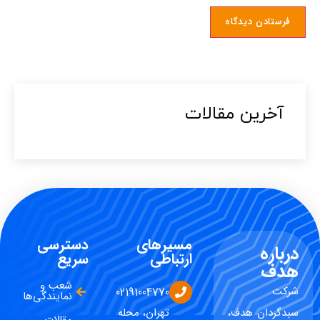
آخرین مقالات​
مسیرهای
دسترسی
درباره
ارتباطی
سریع
هدف
شعب و
شرکت
02191004770
نمایندگی‌ها
سبدگردان هدف،
تهران، محله