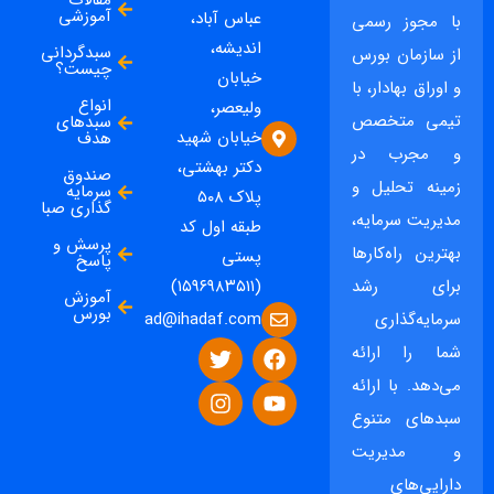
مقالات
آموزشی
عباس آباد،
با مجوز رسمی
اندیشه،
سبدگردانی
از سازمان بورس
چیست؟
خیابان
و اوراق بهادار، با
انواع
ولیعصر،
تیمی متخصص
سبدهای
خیابان شهید
هدف
و مجرب در
دکتر بهشتی،
صندوق
زمینه تحلیل و
سرمایه
پلاک ۵۰۸
گذاری صبا
مدیریت سرمایه،
طبقه اول کد
پرسش و
بهترین راه‌کارها
پستی
پاسخ
برای رشد
(۱۵۹۶۹۸۳۵۱۱)
آموزش
بورس
ad@ihadaf.com
سرمایه‌گذاری
شما را ارائه
می‌دهد. با ارائه
سبدهای متنوع
و مدیریت
دارایی‌های