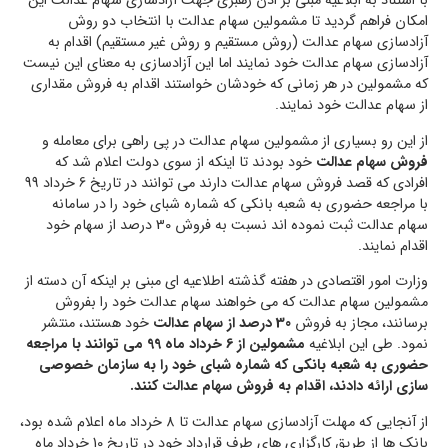
با استناد به ابلاغیه مبنی بر اذن رهبری جهت آزادسازی سهام عدالت این
امکان فراهم گردید تا مشمولین سهام عدالت با انتخاب دو روش
آزادسازی سهام عدالت (روش مستقیم و روش غیر مستقیم) اقدام به
آزادسازی سهام عدالت خود نمایند اما این آزادسازی به معنای این نیست
که مشمولین در هر زمانی که خودشان خواستند اقدام به فروش مقداری
از سهام عدالت خود نمایند.
از این رو بسیاری از مشمولین سهام عدالت در پی راهی برای معامله و
فروش سهام عدالت
خود بودند تا اینکه از سوی دولت اعلام شد که
افرادی که قصد فروش سهام عدالت دارند می توانند در تاریخ 6 خرداد 99
با مراجعه حضوری به شعبه بانکی که شماره شبای خود را در سامانه
سهام عدالت ثبت نموده اند نسبت به فروش 30 درصد از سهام خود
اقدام نمایند.
وزارت امور اقتصادی در هفته گذشته اطلاعیه ای مبنی بر اینکه آن دسته از
مشمولین سهام عدالت که می خواهند سهام عدالت خود را بفروش
برسانند، مجاز به فروش
30 درصد از سهام عدالت
خود هستند، منتشر
نمود. طی این ابلاغیه
مشمولین از 6 خرداد ماه 99 می توانند با مراجعه
حضوری به شعبه بانکی که شماره شبای خود را به سازمان خصوصی
سازی ارائه دادند، اقدام به فروش سهام عدالت کنند.
از آنجایی که مهلت آزادسازی سهام عدالت تا 8 خرداد ماه اعلام شده بود،
بانک ها از طریق کارگزاری های طرف قرارداد خود در تاریخ 10 خرداد ماه