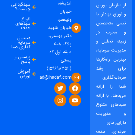
اندیشه،
سبدگردانی
از سازمان بورس
چیست؟
خیابان
و اوراق بهادار، با
انواع
ولیعصر،
تیمی متخصص
سبدهای
خیابان شهید
هدف
و مجرب در
دکتر بهشتی،
صندوق
زمینه تحلیل و
سرمایه
پلاک ۵۰۸
گذاری صبا
مدیریت سرمایه،
طبقه اول کد
پرسش و
بهترین راه‌کارها
پستی
پاسخ
برای رشد
(۱۵۹۶۹۸۳۵۱۱)
آموزش
بورس
ad@ihadaf.com
سرمایه‌گذاری
شما را ارائه
می‌دهد. با ارائه
سبدهای متنوع
و مدیریت
دارایی‌های
حرفه‌ای، هدف