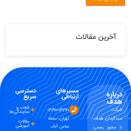
آخرین مقالات​
مسیرهای
دسترسی
درباره
ارتباطی
سریع
هدف
شعب و
شرکت
02191004770
نمایندگی‌ها
سبدگردان هدف،
تهران، محله
مقالات
آموزشی
عباس آباد،
با مجوز رسمی