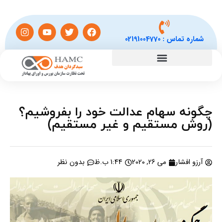
شماره تماس :
02191004770
چگونه سهام عدالت خود را بفروشیم؟
(روش مستقیم و غیر مستقیم)
آرزو افشار
می 26, 2020
1:44 ب.ظ
بدون نظر